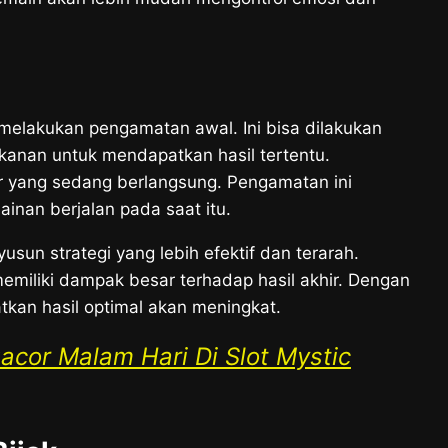
melakukan pengamatan awal. Ini bisa dilakukan
anan untuk mendapatkan hasil tertentu.
 yang sedang berlangsung. Pengamatan ini
inan berjalan pada saat itu.
un strategi yang lebih efektif dan terarah.
emiliki dampak besar terhadap hasil akhir. Dengan
tkan hasil optimal akan meningkat.
acor Malam Hari Di Slot Mystic