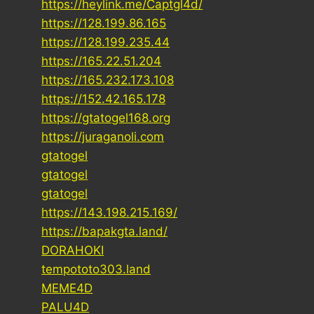
https://heylink.me/Captgl4d/
https://128.199.86.165
https://128.199.235.44
https://165.22.51.204
https://165.232.173.108
https://152.42.165.178
https://gtatogel168.org
https://juraganoli.com
gtatogel
gtatogel
gtatogel
https://143.198.215.169/
https://bapakgta.land/
DORAHOKI
tempototo303.land
MEME4D
PALU4D