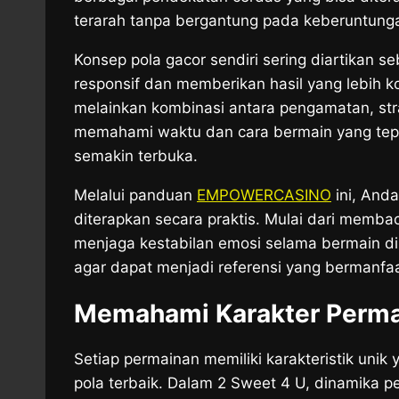
terarah tanpa bergantung pada keberuntung
Konsep pola gacor sendiri sering diartikan 
responsif dan memberikan hasil yang lebih ko
melainkan kombinasi antara pengamatan, str
memahami waktu dan cara bermain yang tepa
semakin terbuka.
Melalui panduan
EMPOWERCASINO
ini, And
diterapkan secara praktis. Mulai dari memba
menjaga kestabilan emosi selama bermain d
agar dapat menjadi referensi yang bermanfaa
Memahami Karakter Perma
Setiap permainan memiliki karakteristik un
pola terbaik. Dalam 2 Sweet 4 U, dinamika p