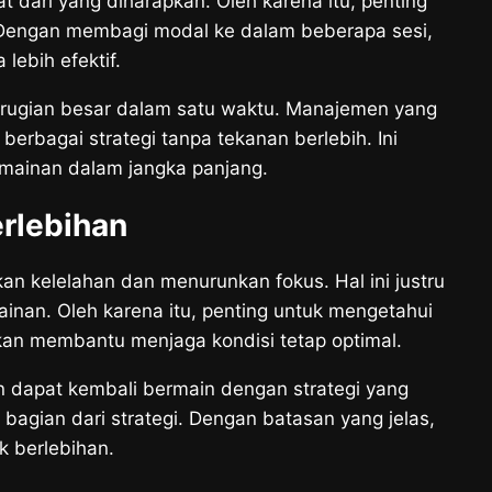
t dari yang diharapkan. Oleh karena itu, penting
Dengan membagi modal ke dalam beberapa sesi,
ebih efektif.
erugian besar dalam satu waktu. Manajemen yang
rbagai strategi tanpa tekanan berlebih. Ini
rmainan dalam jangka panjang.
rlebihan
n kelelahan dan menurunkan fokus. Hal ini justru
inan. Oleh karena itu, penting untuk mengetahui
akan membantu menjaga kondisi tetap optimal.
n dapat kembali bermain dengan strategi yang
 bagian dari strategi. Dengan batasan yang jelas,
k berlebihan.