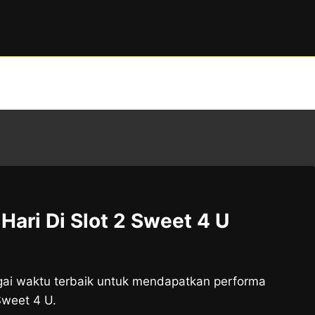
Author: Jose
Hari Di Slot 2 Sweet 4 U
gai waktu terbaik untuk mendapatkan performa
Sweet 4 U.