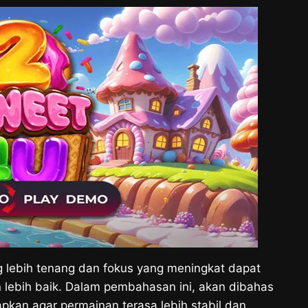
lebih tenang dan fokus yang meningkat dapat
ebih baik. Dalam pembahasan ini, akan dibahas
pkan agar permainan terasa lebih stabil dan