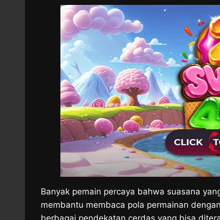
Banyak pemain percaya bahwa suasana yang 
membantu membaca pola permainan dengan l
berbagai pendekatan cerdas yang bisa ditera