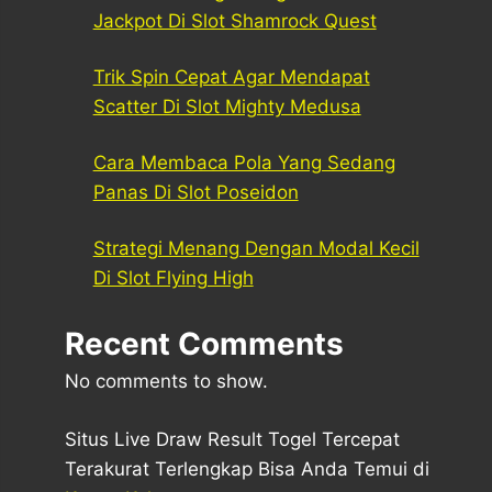
Jackpot Di Slot Shamrock Quest
Trik Spin Cepat Agar Mendapat
Scatter Di Slot Mighty Medusa
Cara Membaca Pola Yang Sedang
Panas Di Slot Poseidon
Strategi Menang Dengan Modal Kecil
Di Slot Flying High
Recent Comments
No comments to show.
Situs Live Draw Result Togel Tercepat
Terakurat Terlengkap Bisa Anda Temui di