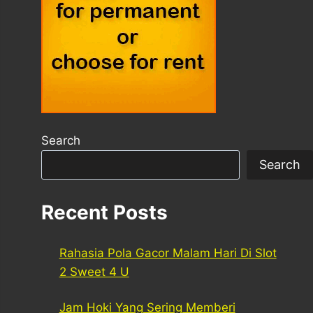
Search
Search
Recent Posts
Rahasia Pola Gacor Malam Hari Di Slot
2 Sweet 4 U
Jam Hoki Yang Sering Memberi