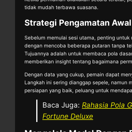
tidak mudah terbawa suasana.
Strategi Pengamatan Awal
Sebelum memulai sesi utama, penting untuk 
dengan mencoba beberapa putaran tanpa tek
Tujuannya adalah untuk membaca pola dasar
memberikan insight tentang bagaimana perma
Dengan data yang cukup, pemain dapat menyus
Langkah ini sering dianggap sepele, namun m
persiapan yang baik, peluang untuk mendapa
Baca Juga:
Rahasia Pola G
Fortune Deluxe