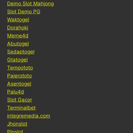
Demo Slot Mahjong
Slot Demo PG
Waktogel
Dorahoki
Meme4d
Abutogel
Sedaptogel
Gtatogel
Tempototo
Pajerototo
Asentogel
Palu4d
Slot Gacor
Terminalbet
integremedia.com
Jhonslot
Plnslot