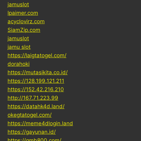
jamuslot
lpaimer.com
acyclovirz.com
SiamZip.com
jamuslot
jamu slot
https://laigtatogel.com/
dorahoki
https://mutasikita.co.id/
https://128.199.121.211
https://152.42.216.210
http://167.71.223.99
https://datahk4d.land/
okegtatogel.com/
https://meme4dlogin.land
https://gayunan.id/
https://gmb800.com/