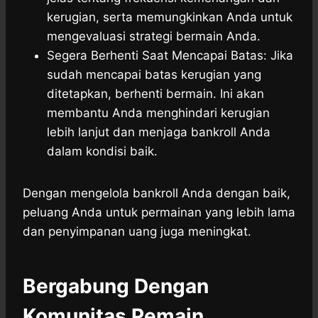
kerugian, serta memungkinkan Anda untuk
mengevaluasi strategi bermain Anda.
Segera Berhenti Saat Mencapai Batas: Jika
sudah mencapai batas kerugian yang
ditetapkan, berhenti bermain. Ini akan
membantu Anda menghindari kerugian
lebih lanjut dan menjaga bankroll Anda
dalam kondisi baik.
Dengan mengelola bankroll Anda dengan baik,
peluang Anda untuk permainan yang lebih lama
dan penyimpanan uang juga meningkat.
Bergabung Dengan
Komunitas Pemain