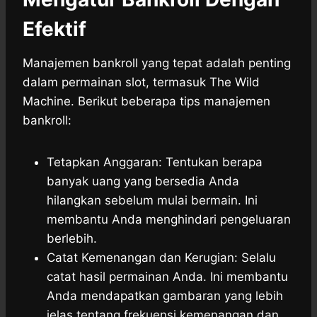
Efektif
Manajemen bankroll yang tepat adalah penting
dalam permainan slot, termasuk The Wild
Machine. Berikut beberapa tips manajemen
bankroll:
Tetapkan Anggaran: Tentukan berapa
banyak uang yang bersedia Anda
hilangkan sebelum mulai bermain. Ini
membantu Anda menghindari pengeluaran
berlebih.
Catat Kemenangan dan Kerugian: Selalu
catat hasil permainan Anda. Ini membantu
Anda mendapatkan gambaran yang lebih
jelas tentang frekuensi kemenangan dan