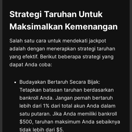
Strategi Taruhan Untuk
Maksimalkan Kemenangan
Salah satu cara untuk mendekati jackpot
adalah dengan menerapkan strategi taruhan
yang efektif. Berikut beberapa strategi yang
dapat Anda coba:
Budayakan Bertaruh Secara Bijak:
Tetapkan batasan taruhan berdasarkan
bankroll Anda. Jangan pernah bertaruh
lebih dari 1% dari total akun Anda dalam
satu putaran. Jika Anda memiliki bankroll
$500, taruhan maksimum Anda sebaiknya
tidak lebih dari $5.