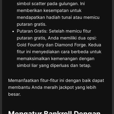
simbol scatter pada gulungan. Ini
memberikan kesempatan untuk
mendapatkan hadiah tunai atau memicu
putaran gratis.
Putaran Gratis: Setelah memicu fitur
putaran gratis, Anda memiliki dua opsi:
Gold Foundry dan Diamond Forge. Kedua
fitur ini menyediakan cara berbeda untuk
memaksimalkan kemenangan dengan
simbol liar yang diperluas dan tetap.
Memanfaatkan fitur-fitur ini dengan baik dapat
membantu Anda meraih jackpot yang lebih
besar.
Mengatur Bankroll Dengan