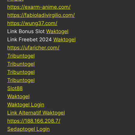
https://exarm-anime.com/
https://fabioladivirgilio.com/
https://wung37.com/
Link Bonus Slot
Waktogel
Link Freebet 2024
Waktogel
https://ufaricher.com/
Tribuntogel
Tribuntogel
Tribuntogel
Tribuntogel
Slot88
Waktogel
Waktogel Login
Link Alternatif Waktogel
https://188.166.208.7/
Sedaptogel Login