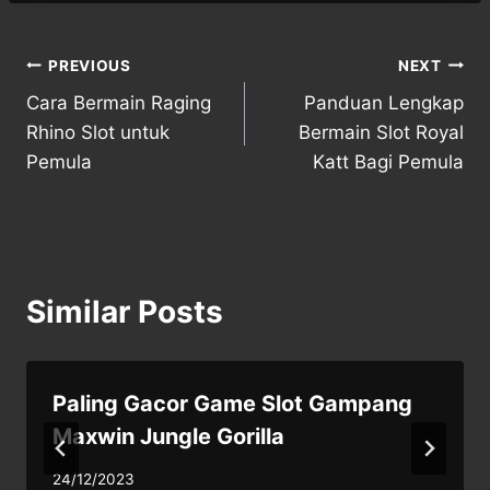
Post
PREVIOUS
NEXT
Cara Bermain Raging
Panduan Lengkap
navigation
Rhino Slot untuk
Bermain Slot Royal
Pemula
Katt Bagi Pemula
Similar Posts
Paling Gacor Game Slot Gampang
Maxwin Jungle Gorilla
24/12/2023