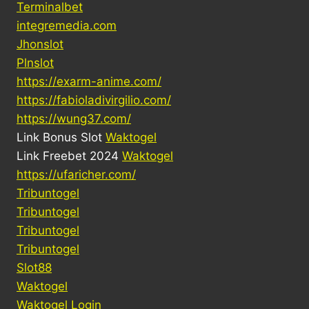
Terminalbet
integremedia.com
Jhonslot
Plnslot
https://exarm-anime.com/
https://fabioladivirgilio.com/
https://wung37.com/
Link Bonus Slot
Waktogel
Link Freebet 2024
Waktogel
https://ufaricher.com/
Tribuntogel
Tribuntogel
Tribuntogel
Tribuntogel
Slot88
Waktogel
Waktogel Login