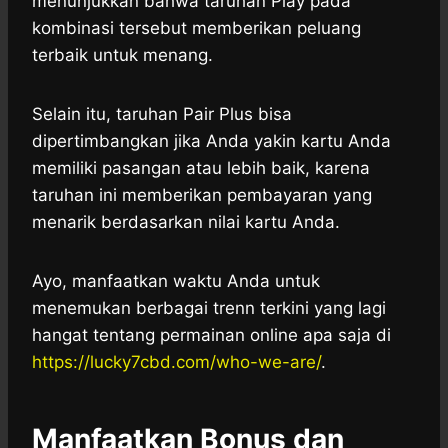
menunjukkan bahwa taruhan Play pada
kombinasi tersebut memberikan peluang
terbaik untuk menang
.
Selain itu, taruhan Pair Plus bisa
dipertimbangkan jika Anda yakin kartu Anda
memiliki pasangan atau lebih baik, karena
taruhan ini memberikan pembayaran yang
menarik berdasarkan nilai kartu Anda.
Ayo, manfaatkan waktu Anda untuk
menemukan berbagai trenn terkini yang lagi
hangat tentang permainan online apa saja di
https://lucky7cbd.com/who-we-are/
.
Manfaatkan Bonus dan