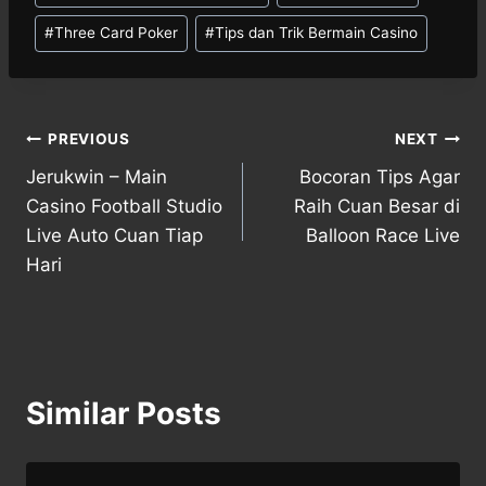
Tags:
#
Three Card Poker
#
Tips dan Trik Bermain Casino
Post
PREVIOUS
NEXT
Jerukwin – Main
Bocoran Tips Agar
navigation
Casino Football Studio
Raih Cuan Besar di
Live Auto Cuan Tiap
Balloon Race Live
Hari
Similar Posts