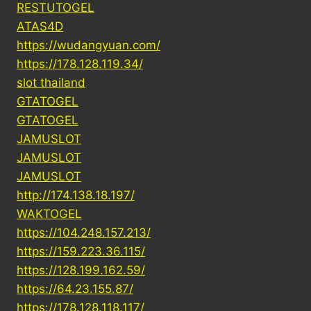
RESTUTOGEL
ATAS4D
https://wudangyuan.com/
https://178.128.119.34/
slot thailand
GTATOGEL
GTATOGEL
JAMUSLOT
JAMUSLOT
JAMUSLOT
http://174.138.18.197/
WAKTOGEL
https://104.248.157.213/
https://159.223.36.115/
https://128.199.162.59/
https://64.23.155.87/
https://178.128.118.117/