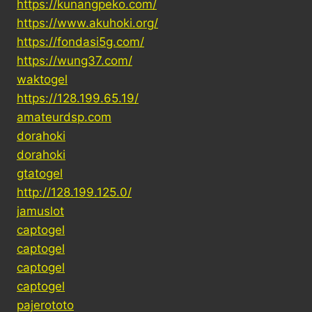
https://kunangpeko.com/
https://www.akuhoki.org/
https://fondasi5g.com/
https://wung37.com/
waktogel
https://128.199.65.19/
amateurdsp.com
dorahoki
dorahoki
gtatogel
http://128.199.125.0/
jamuslot
captogel
captogel
captogel
captogel
pajerototo