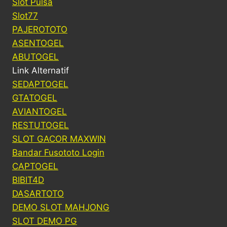
Slot Pulsa
Slot77
PAJEROTOTO
ASENTOGEL
ABUTOGEL
Link Alternatif
SEDAPTOGEL
GTATOGEL
AVIANTOGEL
RESTUTOGEL
SLOT GACOR MAXWIN
Bandar Fusototo Login
CAPTOGEL
BIBIT4D
DASARTOTO
DEMO SLOT MAHJONG
SLOT DEMO PG