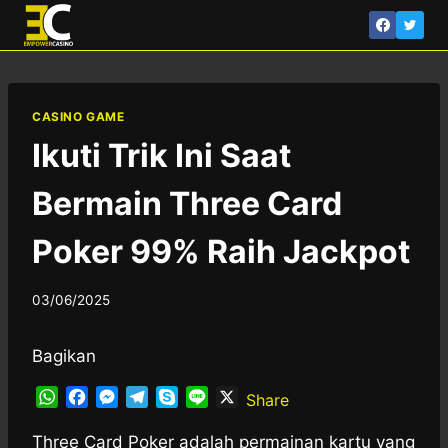
Skip
to
content
CASINO GAME
Ikuti Trik Ini Saat
Bermain Three Card
Poker 99% Raih Jackpot
By
03/06/2025
adminguner
Bagikan
W
F
M
T
S
L
X
Share
h
a
e
e
k
i
a
c
s
l
y
n
Three Card Poker adalah permainan kartu yang