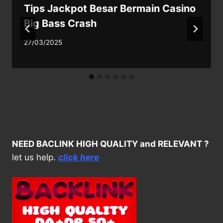
Tips Jackpot Besar Bermain Casino
Big Bass Crash
27/03/2025
NEED BACLINK HIGH QUALITY and RELEVANT ?
let us help.
click here