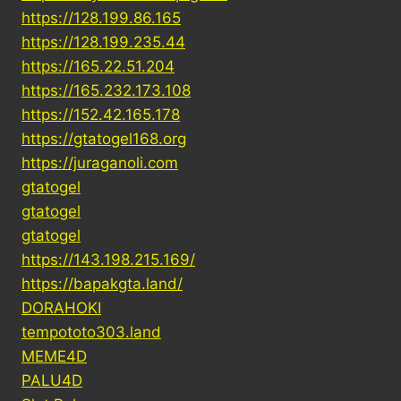
https://128.199.86.165
https://128.199.235.44
https://165.22.51.204
https://165.232.173.108
https://152.42.165.178
https://gtatogel168.org
https://juraganoli.com
gtatogel
gtatogel
gtatogel
https://143.198.215.169/
https://bapakgta.land/
DORAHOKI
tempototo303.land
MEME4D
PALU4D