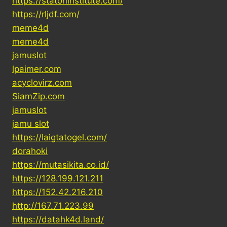
https://statoninstitute.com/
https://rljdf.com/
meme4d
meme4d
jamuslot
lpaimer.com
acyclovirz.com
SiamZip.com
jamuslot
jamu slot
https://laigtatogel.com/
dorahoki
https://mutasikita.co.id/
https://128.199.121.211
https://152.42.216.210
http://167.71.223.99
https://datahk4d.land/