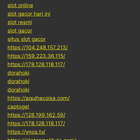
slot online
slot gacor hari ini
slot resmi
slot gacor
situs slot gacor
https://104.248.157.213/
https://159.223.36.115/
https://178.128.118.117/
dorahoki
dorahoki
dorahoki
https://aquihacoisa.com/
captogel
https://128.199.162.59/
https://178.128.118.117/
https://ynos.tv/