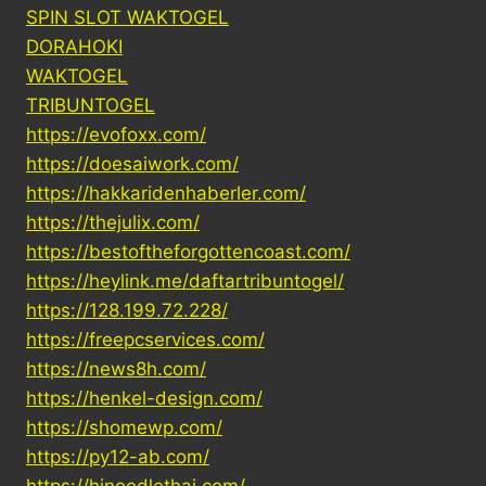
SPIN SLOT WAKTOGEL
DORAHOKI
WAKTOGEL
TRIBUNTOGEL
https://evofoxx.com/
https://doesaiwork.com/
https://hakkaridenhaberler.com/
https://thejulix.com/
https://bestoftheforgottencoast.com/
https://heylink.me/daftartribuntogel/
https://128.199.72.228/
https://freepcservices.com/
https://news8h.com/
https://henkel-design.com/
https://shomewp.com/
https://py12-ab.com/