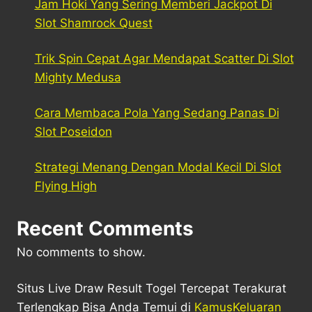
Jam Hoki Yang Sering Memberi Jackpot Di
Slot Shamrock Quest
Trik Spin Cepat Agar Mendapat Scatter Di Slot
Mighty Medusa
Cara Membaca Pola Yang Sedang Panas Di
Slot Poseidon
Strategi Menang Dengan Modal Kecil Di Slot
Flying High
Recent Comments
No comments to show.
Situs Live Draw Result Togel Tercepat Terakurat
Terlengkap Bisa Anda Temui di
KamusKeluaran