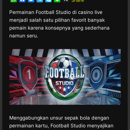
h
a
e
e
k
i
a
c
s
l
y
n
Permainan Football Studio di casino live
t
e
s
e
p
e
menjadi salah satu pilihan favorit banyak
s
b
e
g
e
pemain karena konsepnya yang sederhana
A
o
n
r
namun seru.
p
o
g
a
p
k
e
m
r
Menggabungkan unsur sepak bola dengan
permainan kartu, Football Studio menyajikan