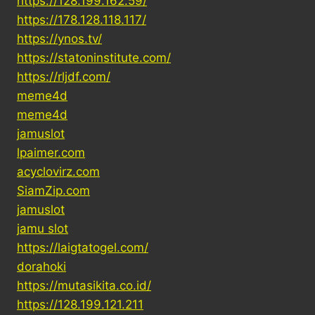
https://128.199.162.59/
https://178.128.118.117/
https://ynos.tv/
https://statoninstitute.com/
https://rljdf.com/
meme4d
meme4d
jamuslot
lpaimer.com
acyclovirz.com
SiamZip.com
jamuslot
jamu slot
https://laigtatogel.com/
dorahoki
https://mutasikita.co.id/
https://128.199.121.211