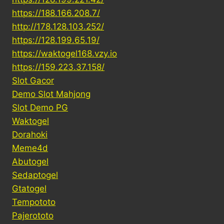
https://188.166.208.7/
http://178.128.103.252/
https://128.199.65.19/
https://waktogel168.vzy.io
https://159.223.37.158/
Slot Gacor
Demo Slot Mahjong
Slot Demo PG
Waktogel
Dorahoki
Meme4d
Abutogel
Sedaptogel
Gtatogel
Tempototo
Pajerototo