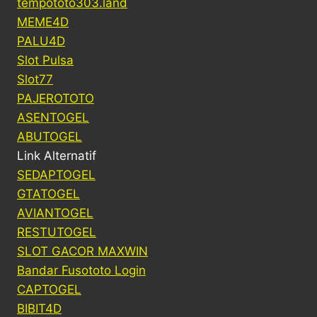
tempototo303.land
MEME4D
PALU4D
Slot Pulsa
Slot77
PAJEROTOTO
ASENTOGEL
ABUTOGEL
Link Alternatif
SEDAPTOGEL
GTATOGEL
AVIANTOGEL
RESTUTOGEL
SLOT GACOR MAXWIN
Bandar Fusototo Login
CAPTOGEL
BIBIT4D