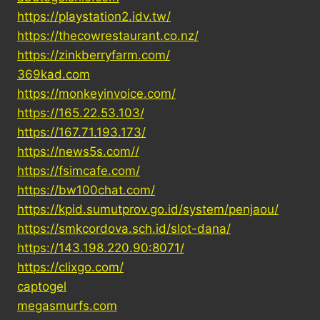
https://playstation2.idv.tw/
https://thecowrestaurant.co.nz/
https://zinkberryfarm.com/
369kad.com
https://monkeyinvoice.com/
https://165.22.53.103/
https://167.71.193.173/
https://news5s.com//
https://fsimcafe.com/
https://bw100chat.com/
https://kpid.sumutprov.go.id/system/penjaou/
https://smkcordova.sch.id/slot-dana/
https://143.198.220.90:8071/
https://clixgo.com/
captogel
megasmurfs.com