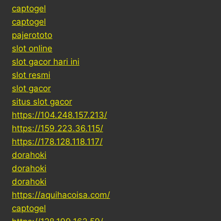
captogel
captogel
pajerototo
slot online
slot gacor hari ini
slot resmi
slot gacor
situs slot gacor
https://104.248.157.213/
https://159.223.36.115/
https://178.128.118.117/
dorahoki
dorahoki
dorahoki
https://aquihacoisa.com/
captogel