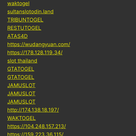
waktogel
sultanslotodin.land
TRIBUNTOGEL
RESTUTOGEL
ATAS4D
https://wudangyuan.com/
https://178.128.119.34/
slot thailand
GTATOGEL
GTATOGEL
JAMUSLOT
JAMUSLOT
JAMUSLOT
http://174.138.18.197/
WAKTOGEL
https://104.248.157.213/
https://159.223.36.115/