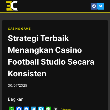
Skip
to
content
CASINO GAME
Strategi Terbaik
Menangkan Casino
Football Studio Secara
Konsisten
By
30/07/2025
adminguner
Bagikan
W
F
M
T
S
L
X
Share