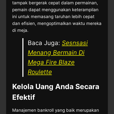
tampak bergerak cepat dalam permainan,
pemain dapat menggunakan keterampilan
ini untuk memasang taruhan lebih cepat
dan efisien, mengoptimalkan waktu mereka
di meja.
Baca Juga:
Sesnsasi
Menang Bermain Di
Mega Fire Blaze
Roulette
Kelola Uang Anda Secara
Efektif
Manajemen bankroll yang baik merupakan