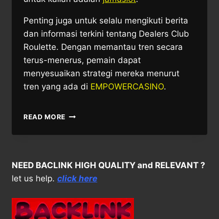
Penting juga untuk selalu mengikuti berita
dan informasi terkini tentang Dealers Club
Roulette. Dengan memantau tren secara
terus-menerus, pemain dapat
menyesuaikan strategi mereka menurut
tren yang ada di
EMPOWERCASINO
.
TIPS
READ MORE
SUKSES
BERMAIN
MENANG
DEALER’S
NEED BACLINK HIGH QUALITY and RELEVANT ?
CLUB
ROULETTE
let us help.
click here