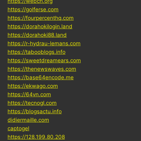
https://webch.org
https://golferse.com
https://fourpercenthq.com
https://dorahokilogin.land
https://dorahoki88.land
https://r-hydrau-lemans.com
https://tabooblogs.info
https://sweetdreamears.com
https://thenewswaves.com
https://base64encode.me
https://ekwago.com
https://64vn.com
https://tecnogl.com
https://blogsactu.info
didiermaille.com
captogel
https://128.199.80.208