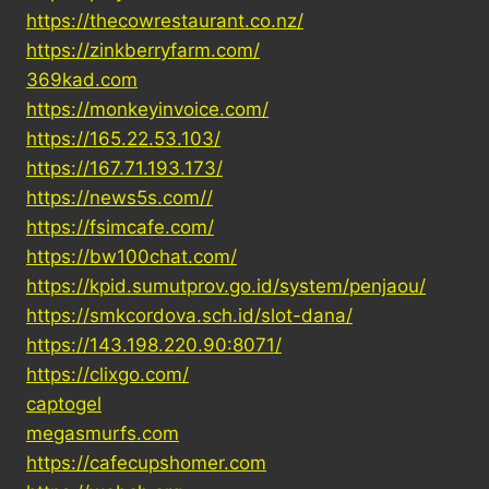
https://thecowrestaurant.co.nz/
https://zinkberryfarm.com/
369kad.com
https://monkeyinvoice.com/
https://165.22.53.103/
https://167.71.193.173/
https://news5s.com//
https://fsimcafe.com/
https://bw100chat.com/
https://kpid.sumutprov.go.id/system/penjaou/
https://smkcordova.sch.id/slot-dana/
https://143.198.220.90:8071/
https://clixgo.com/
captogel
megasmurfs.com
https://cafecupshomer.com