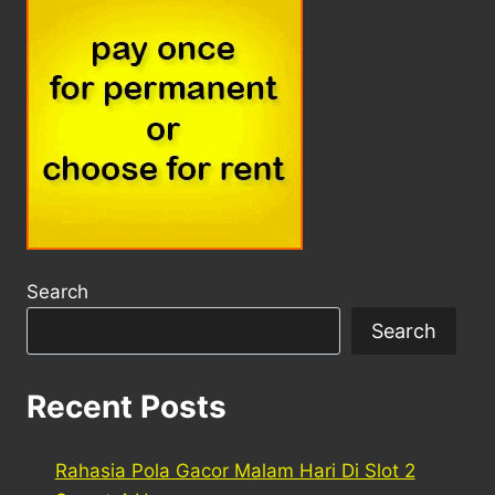
Search
Search
Recent Posts
Rahasia Pola Gacor Malam Hari Di Slot 2