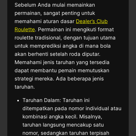
Sebelum Anda mulai memainkan
permainan, sangat penting untuk
memahami aturan dasar
Dealer’s Club
Roulette
. Permainan ini mengikuti format
roulette tradisional, dengan tujuan utama
untuk memprediksi angka di mana bola
akan berhenti setelah roda diputar.
Memahami jenis taruhan yang tersedia
dapat membantu pemain memutuskan
strategi mereka. Ada beberapa jenis
taruhan.
Taruhan Dalam: Taruhan ini
ditempatkan pada nomor individual atau
kombinasi angka kecil. Misalnya,
taruhan langsung mencakup satu
nomor, sedangkan taruhan terpisah