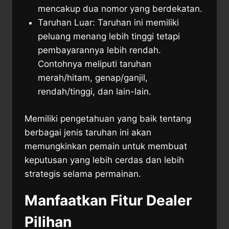
mencakup dua nomor yang berdekatan.
Taruhan Luar: Taruhan ini memiliki
peluang menang lebih tinggi tetapi
pembayarannya lebih rendah.
Contohnya meliputi taruhan
merah/hitam, genap/ganjil,
rendah/tinggi, dan lain-lain.
Memiliki pengetahuan yang baik tentang
berbagai jenis taruhan ini akan
memungkinkan pemain untuk membuat
keputusan yang lebih cerdas dan lebih
strategis selama permainan.
Manfaatkan Fitur Dealer
Pilihan