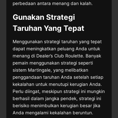
perbedaan antara menang dan kalah.
Gunakan Strategi
Taruhan Yang Tepat
Menggunakan strategi taruhan yang tepat
dapat meningkatkan peluang Anda untuk
menang di Dealer’s Club Roulette. Banyak
pemain menggunakan strategi seperti
sistem Martingale, yang melibatkan
penggandaan taruhan Anda setelah setiap
kekalahan untuk menutupi kerugian Anda.
Perlu diingat, meskipun strategi ini mungkin
berhasil dalam jangka pendek, strategi ini
berisiko menimbulkan kerugian besar jika
Anda mengalami kekalahan beruntun.