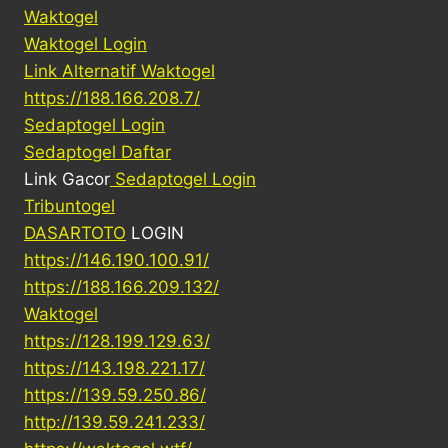
Waktogel
Waktogel Login
Link Alternatif Waktogel
https://188.166.208.7/
Sedaptogel Login
Sedaptogel Daftar
Link Gacor
Sedaptogel Login
Tribuntogel
DASARTOTO
LOGIN
https://146.190.100.91/
https://188.166.209.132/
Waktogel
https://128.199.129.63/
https://143.198.221.17/
https://139.59.250.86/
http://139.59.241.233/