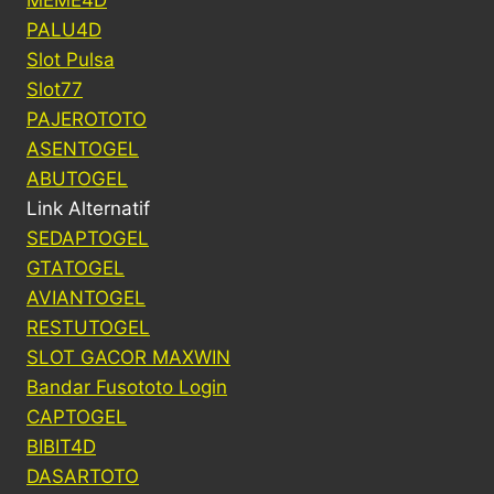
PALU4D
Slot Pulsa
Slot77
PAJEROTOTO
ASENTOGEL
ABUTOGEL
Link Alternatif
SEDAPTOGEL
GTATOGEL
AVIANTOGEL
RESTUTOGEL
SLOT GACOR MAXWIN
Bandar Fusototo Login
CAPTOGEL
BIBIT4D
DASARTOTO