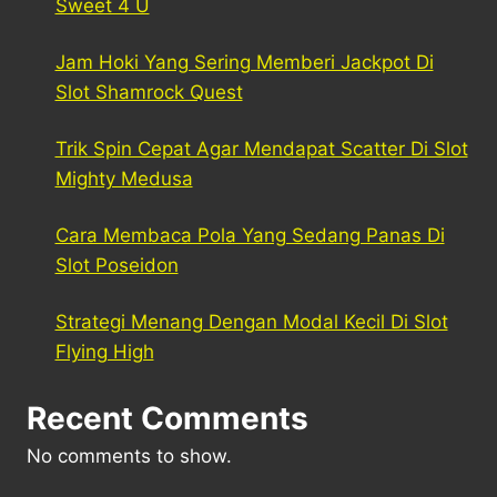
Sweet 4 U
Jam Hoki Yang Sering Memberi Jackpot Di
Slot Shamrock Quest
Trik Spin Cepat Agar Mendapat Scatter Di Slot
Mighty Medusa
Cara Membaca Pola Yang Sedang Panas Di
Slot Poseidon
Strategi Menang Dengan Modal Kecil Di Slot
Flying High
Recent Comments
No comments to show.