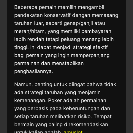
Beberapa pemain memilih mengambil
pendekatan konservatif dengan memasang
taruhan luar, seperti genap/ganjil atau
merah/hitam, yang memiliki pembayaran
lebih rendah tetapi peluang menang lebih
tinggi. Ini dapat menjadi strategi efektif
bagi pemain yang ingin memperpanjang
permainan dan menstabilkan
penghasilannya.
Namun, penting untuk diingat bahwa tidak
ada strategi taruhan yang menjamin
kemenangan. Poker adalah permainan
yang berbasis pada keberuntungan dan
setiap taruhan melibatkan risiko. Tempat
bermain yang paling direkomendasikan
untuk kalian adalah
jamuslot
.