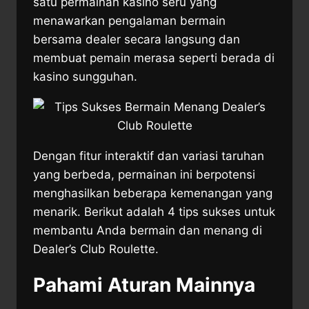
satu permainan kasino seru yang
menawarkan pengalaman bermain
bersama dealer secara langsung dan
membuat pemain merasa seperti berada di
kasino sungguhan.
Dengan fitur interaktif dan variasi taruhan
yang berbeda, permainan ini berpotensi
menghasilkan beberapa kemenangan yang
menarik. Berikut adalah 4 tips sukses untuk
membantu Anda bermain dan menang di
Dealer’s Club Roulette.
Pahami Aturan Mainnya