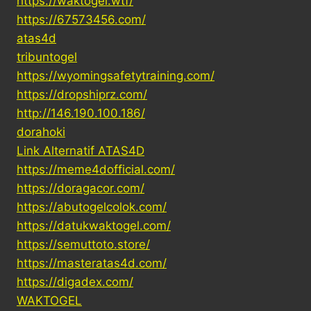
https://waktogel.wtf/
https://67573456.com/
atas4d
tribuntogel
https://wyomingsafetytraining.com/
https://dropshiprz.com/
http://146.190.100.186/
dorahoki
Link Alternatif ATAS4D
https://meme4dofficial.com/
https://doragacor.com/
https://abutogelcolok.com/
https://datukwaktogel.com/
https://semuttoto.store/
https://masteratas4d.com/
https://digadex.com/
WAKTOGEL