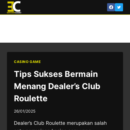
Skip
to
Bermain Dealers Club
content
Roulette
CASINO GAME
Tips Sukses Bermain
Menang Dealer’s Club
Roulette
26/01/2025
Dealer’s Club Roulette merupakan salah