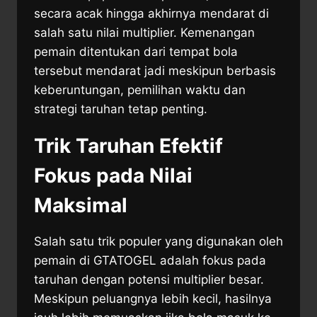
secara acak hingga akhirnya mendarat di
salah satu nilai multiplier. Kemenangan
pemain ditentukan dari tempat bola
tersebut mendarat jadi meskipun berbasis
keberuntungan, pemilihan waktu dan
strategi taruhan tetap penting.
Trik Taruhan Efektif
Fokus pada Nilai
Maksimal
Salah satu trik populer yang digunakan oleh
pemain di GTATOGEL adalah fokus pada
taruhan dengan potensi multiplier besar.
Meskipun peluangnya lebih kecil, hasilnya