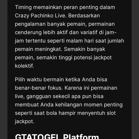
Timing memainkan peran penting dalam
Crazy Pachinko Live. Berdasarkan
pengalaman banyak pemain, permainan
cenderung lebih aktif dan variatif di jam-
jam tertentu seperti malam hari saat jumlah
pemain meningkat. Semakin banyak
pemain, semakin tinggi potensi jackpot
kolektif.
Pilih waktu bermain ketika Anda bisa
benar-benar fokus. Karena ini permainan
live, gangguan sekecil apa pun bisa
membuat Anda kehilangan momen penting
seperti saat bola hampir menyentuh slot
jackpot.
GTATOGEL Platform