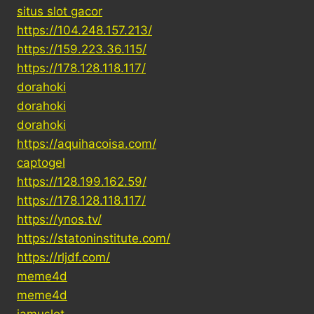
situs slot gacor
https://104.248.157.213/
https://159.223.36.115/
https://178.128.118.117/
dorahoki
dorahoki
dorahoki
https://aquihacoisa.com/
captogel
https://128.199.162.59/
https://178.128.118.117/
https://ynos.tv/
https://statoninstitute.com/
https://rljdf.com/
meme4d
meme4d