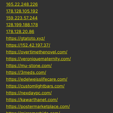
165.22.248.226
178.128.105.192
159.223.57.244
128.199.188.178
178.128.20.86
https://gtatoto.xyz/
https://152.42.197.37/
https://overtimethenovel.com/
https://veroniquematernity.com/
https://mu-stone.com/
https://3meds.com/
https://edelweisslifecare.com/
https://customlightbars.com/
https://nexdaypc.com/
https://kawarthanet.com/
https://postermarketplace.com/