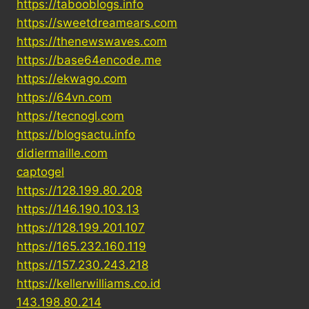
https://tabooblogs.info
https://sweetdreamears.com
https://thenewswaves.com
https://base64encode.me
https://ekwago.com
https://64vn.com
https://tecnogl.com
https://blogsactu.info
didiermaille.com
captogel
https://128.199.80.208
https://146.190.103.13
https://128.199.201.107
https://165.232.160.119
https://157.230.243.218
https://kellerwilliams.co.id
143.198.80.214