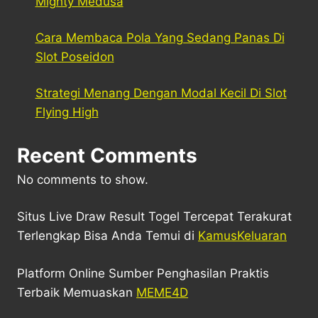
Mighty Medusa
Cara Membaca Pola Yang Sedang Panas Di
Slot Poseidon
Strategi Menang Dengan Modal Kecil Di Slot
Flying High
Recent Comments
No comments to show.
Situs Live Draw Result Togel Tercepat Terakurat
Terlengkap Bisa Anda Temui di
KamusKeluaran
Platform Online Sumber Penghasilan Praktis
Terbaik Memuaskan
MEME4D