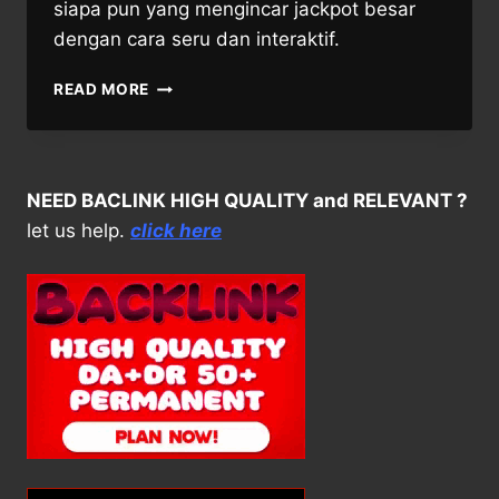
siapa pun yang mengincar jackpot besar
dengan cara seru dan interaktif.
GTATOGEL
READ MORE
–
BERMAIN
UNTUK
JACKPOT
NEED BACLINK HIGH QUALITY and RELEVANT ?
DI
CASINO
let us help.
click here
CRAZY
PACHINKO
LIVE