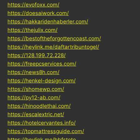
https://evofoxx.com/
https://doesaiwork.com/
https://hakkaridenhaberler.com/
https://thejulix.com/
https://bestoftheforgottencoast.com/
https://heylink.me/daftartribuntogel/
https://128.199.72.228/
https://freepcservices.com/
https://news8h.com/
https://henkel-design.com/
https://shomewp.com/
https://py12-ab.com/
https://hinoodlethai.com/
https://escalextric.net/
https://hotelcervantes.info/
https://topmattressguide.com/
https://heylink.me/bbfstoto