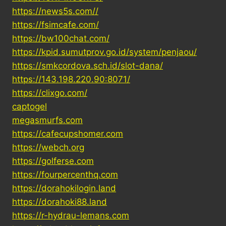
https://news5s.com//
https://fsimcafe.com/
https://bw100chat.com/
https://kpid.sumutprov.go.id/system/penjaou/
https://smkcordova.sch.id/slot-dana/
https://143.198.220.90:8071/
https://clixgo.com/
captogel
megasmurfs.com
https://cafecupshomer.com
https://webch.org
https://golferse.com
https://fourpercenthq.com
https://dorahokilogin.land
https://dorahoki88.land
https://r-hydrau-lemans.com