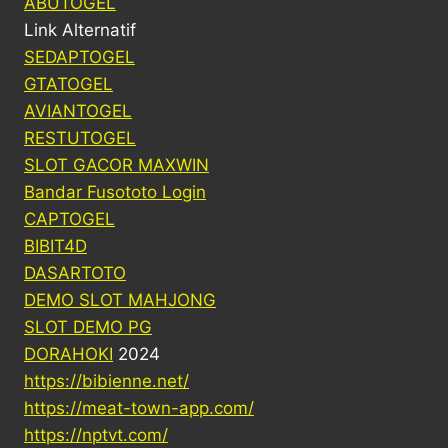
ABUTOGEL
Link Alternatif
SEDAPTOGEL
GTATOGEL
AVIANTOGEL
RESTUTOGEL
SLOT GACOR MAXWIN
Bandar Fusototo Login
CAPTOGEL
BIBIT4D
DASARTOTO
DEMO SLOT MAHJONG
SLOT DEMO PG
DORAHOKI
2024
https://bibienne.net/
https://meat-town-app.com/
https://nptvt.com/