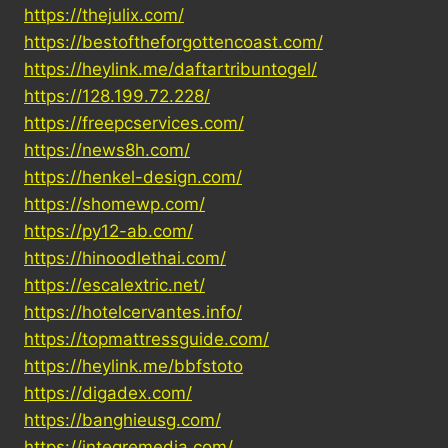
https://thejulix.com/
https://bestoftheforgottencoast.com/
https://heylink.me/daftartribuntogel/
https://128.199.72.228/
https://freepcservices.com/
https://news8h.com/
https://henkel-design.com/
https://shomewp.com/
https://py12-ab.com/
https://hinoodlethai.com/
https://escalextric.net/
https://hotelcervantes.info/
https://topmattressguide.com/
https://heylink.me/bbfstoto
https://digadex.com/
https://banghieusg.com/
https://integremedia.com/