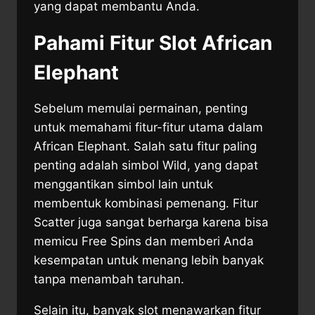
yang dapat membantu Anda.
Pahami Fitur Slot African
Elephant
Sebelum memulai permainan, penting
untuk memahami fitur-fitur utama dalam
African Elephant. Salah satu fitur paling
penting adalah simbol Wild, yang dapat
menggantikan simbol lain untuk
membentuk kombinasi pemenang. Fitur
Scatter juga sangat berharga karena bisa
memicu Free Spins dan memberi Anda
kesempatan untuk menang lebih banyak
tanpa menambah taruhan.
Selain itu, banyak slot menawarkan fitur