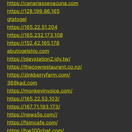
https://canariassevacuna.com
https://128.199.86.165
gtatogel
https://165.22.51.204
https://165.232.173.108
https://152.42.165.178
abutogelshio.com
https://playstation2.idv.tw/
https://thecowrestaurant.co.nz/
https://zinkberryfarm.com/
369kad.com
https://monkeyinvoice.com/
https://165.22.53.103/
https://167.71.193.173/
https://news5s.com//
https://fsimcafe.com/
https://bw100chat.com/