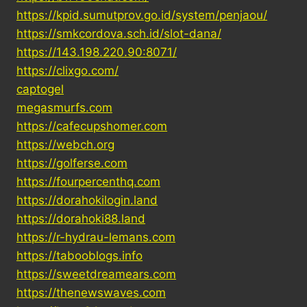
https://kpid.sumutprov.go.id/system/penjaou/
https://smkcordova.sch.id/slot-dana/
https://143.198.220.90:8071/
https://clixgo.com/
captogel
megasmurfs.com
https://cafecupshomer.com
https://webch.org
https://golferse.com
https://fourpercenthq.com
https://dorahokilogin.land
https://dorahoki88.land
https://r-hydrau-lemans.com
https://tabooblogs.info
https://sweetdreamears.com
https://thenewswaves.com