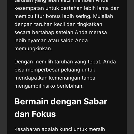
taruhan yang lebih kecil memberi Anda
kesempatan untuk bertahan lebih lama dan
memicu fitur bonus lebih sering. Mulailah
dengan taruhan kecil dan tingkatkan
secara bertahap setelah Anda merasa
lebih nyaman atau saldo Anda
memungkinkan.
Dengan memilih taruhan yang tepat, Anda
bisa memperbesar peluang untuk
mendapatkan kemenangan tanpa
mengambil risiko berlebihan.
Bermain dengan Sabar
dan Fokus
Kesabaran adalah kunci untuk meraih