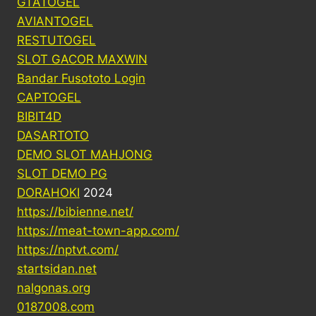
GTATOGEL
AVIANTOGEL
RESTUTOGEL
SLOT GACOR MAXWIN
Bandar Fusototo Login
CAPTOGEL
BIBIT4D
DASARTOTO
DEMO SLOT MAHJONG
SLOT DEMO PG
DORAHOKI
2024
https://bibienne.net/
https://meat-town-app.com/
https://nptvt.com/
startsidan.net
nalgonas.org
0187008.com