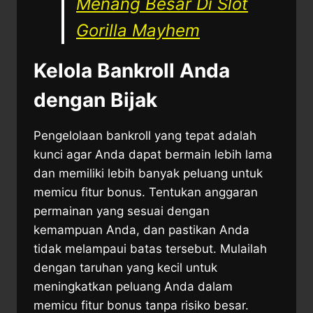
Menang Besar Di Slot
Gorilla Mayhem
Kelola Bankroll Anda
dengan Bijak
Pengelolaan bankroll yang tepat adalah
kunci agar Anda dapat bermain lebih lama
dan memiliki lebih banyak peluang untuk
memicu fitur bonus. Tentukan anggaran
permainan yang sesuai dengan
kemampuan Anda, dan pastikan Anda
tidak melampaui batas tersebut. Mulailah
dengan taruhan yang kecil untuk
meningkatkan peluang Anda dalam
memicu fitur bonus tanpa risiko besar.