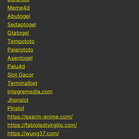
Meme4d
Abutogel
Sedaptogel
Gtatogel
Tempototo
Pajerototo
Asentogel
Palu4d
Slot Gacor
Terminalbet
integremedia.com
Jhonslot
Plnslot
https://exarm-anime.com/
https://fabioladivirgilio.com/
https://wung37.com/