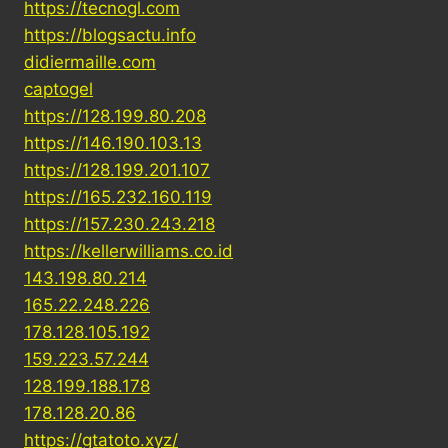
https://tecnogl.com
https://blogsactu.info
didiermaille.com
captogel
https://128.199.80.208
https://146.190.103.13
https://128.199.201.107
https://165.232.160.119
https://157.230.243.218
https://kellerwilliams.co.id
143.198.80.214
165.22.248.226
178.128.105.192
159.223.57.244
128.199.188.178
178.128.20.86
https://gtatoto.xyz/