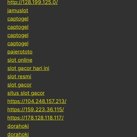
http://128.199.125.0/
jamuslot
captogel
captogel
captogel
captogel
pajerototo
slot online
slot gacor hari ini
slot resmi
slot gacor
situs slot gacor
https://104.248.157.213/
https://159.223.36.115/
https://178.128.118.117/
dorahoki
dorahoki