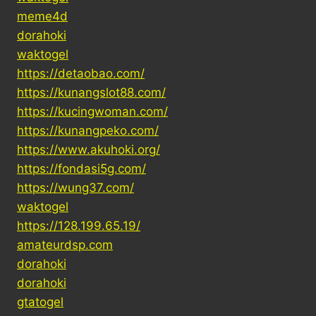
meme4d
dorahoki
waktogel
https://detaobao.com/
https://kunangslot88.com/
https://kucingwoman.com/
https://kunangpeko.com/
https://www.akuhoki.org/
https://fondasi5g.com/
https://wung37.com/
waktogel
https://128.199.65.19/
amateurdsp.com
dorahoki
dorahoki
gtatogel