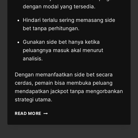
dengan modal yang tersedia.
Hindari terlalu sering memasang side
bet tanpa perhitungan.
Gunakan side bet hanya ketika
peluangnya masuk akal menurut
analisis.
Dengan memanfaatkan side bet secara
cerdas, pemain bisa membuka peluang
mendapatkan jackpot tanpa mengorbankan
strategi utama.
RAHASIA
READ MORE
JITU
MENDAPATKAN
JACKPOT
POKERSTARS