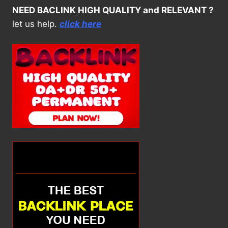
NEED BACLINK HIGH QUALITY and RELEVANT ?
BLACKJACK
1
let us help.
click here