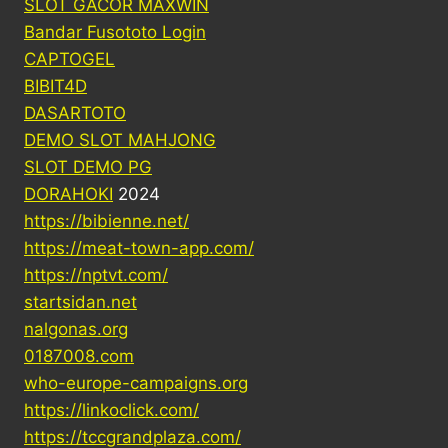
SLOT GACOR MAXWIN
Bandar Fusototo Login
CAPTOGEL
BIBIT4D
DASARTOTO
DEMO SLOT MAHJONG
SLOT DEMO PG
DORAHOKI
2024
https://bibienne.net/
https://meat-town-app.com/
https://nptvt.com/
startsidan.net
nalgonas.org
0187008.com
who-europe-campaigns.org
https://linkoclick.com/
https://tccgrandplaza.com/