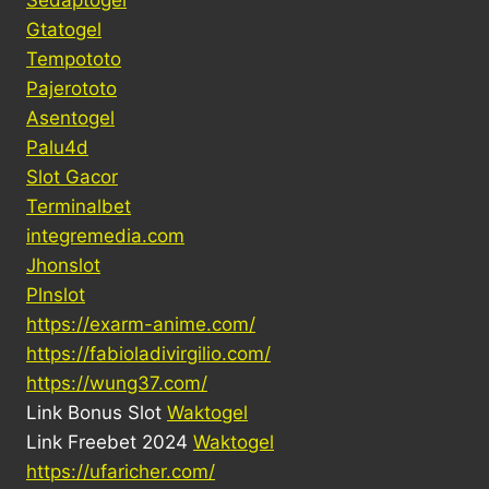
Sedaptogel
Gtatogel
Tempototo
Pajerototo
Asentogel
Palu4d
Slot Gacor
Terminalbet
integremedia.com
Jhonslot
Plnslot
https://exarm-anime.com/
https://fabioladivirgilio.com/
https://wung37.com/
Link Bonus Slot
Waktogel
Link Freebet 2024
Waktogel
https://ufaricher.com/