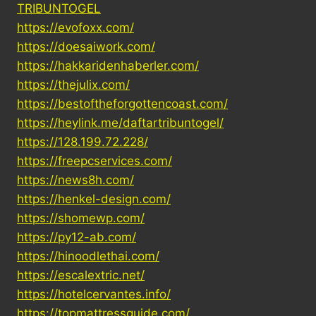
TRIBUNTOGEL
https://evofoxx.com/
https://doesaiwork.com/
https://hakkaridenhaberler.com/
https://thejulix.com/
https://bestoftheforgottencoast.com/
https://heylink.me/daftartribuntogel/
https://128.199.72.228/
https://freepcservices.com/
https://news8h.com/
https://henkel-design.com/
https://shomewp.com/
https://py12-ab.com/
https://hinoodlethai.com/
https://escalextric.net/
https://hotelcervantes.info/
https://topmattressguide.com/