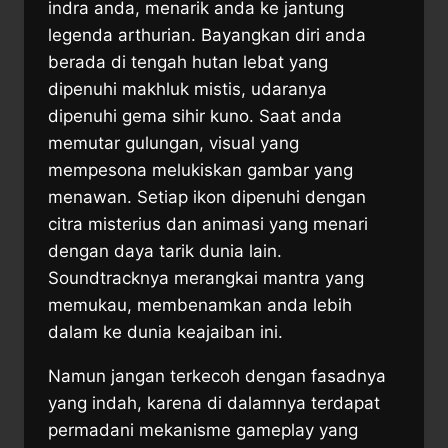
indra anda, menarik anda ke jantung
legenda arthurian. Bayangkan diri anda
berada di tengah hutan lebat yang
dipenuhi makhluk mistis, udaranya
dipenuhi gema sihir kuno. Saat anda
memutar gulungan, visual yang
mempesona melukiskan gambar yang
menawan. Setiap ikon dipenuhi dengan
citra misterius dan animasi yang menari
dengan daya tarik dunia lain.
Soundtracknya merangkai mantra yang
memukau, membenamkan anda lebih
dalam ke dunia keajaiban ini.
Namun jangan terkecoh dengan fasadnya
yang indah, karena di dalamnya terdapat
permadani mekanisme gameplay yang