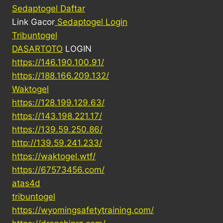
Sedaptogel Daftar
Link Gacor
Sedaptogel Login
Tribuntogel
DASARTOTO
LOGIN
https://146.190.100.91/
https://188.166.209.132/
Waktogel
https://128.199.129.63/
https://143.198.221.17/
https://139.59.250.86/
http://139.59.241.233/
https://waktogel.wtf/
https://67573456.com/
atas4d
tribuntogel
https://wyomingsafetytraining.com/