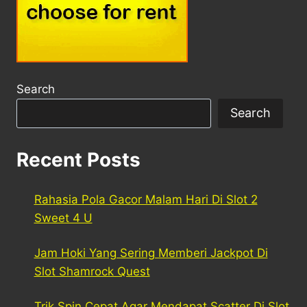
Search
Search
Recent Posts
Rahasia Pola Gacor Malam Hari Di Slot 2
Sweet 4 U
Jam Hoki Yang Sering Memberi Jackpot Di
Slot Shamrock Quest
Trik Spin Cepat Agar Mendapat Scatter Di Slot