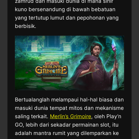
zamrud dan masuki dunia di mana sihir
kuno bersenandung di bawah bebatuan
yang tertutup lumut dan pepohonan yang
berbisik.
Bertualanglah melampaui hal-hal biasa dan
masuki dunia tempat mitos dan mekanisme
saling terkait.
Merlin’s Grimoire
, oleh Play’n
GO, lebih dari sekadar permainan slot, itu
adalah mantra rumit yang dilemparkan ke