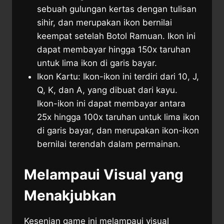
sebuah gulungan kertas dengan tulisan
sihir, dan merupakan ikon bernilai
keempat setelah Botol Ramuan. Ikon ini
dapat membayar hingga 150x taruhan
untuk lima ikon di garis bayar.
Ikon Kartu: Ikon-ikon ini terdiri dari 10, J,
Q, K, dan A, yang dibuat dari kayu.
Ikon-ikon ini dapat membayar antara
25x hingga 100x taruhan untuk lima ikon
di garis bayar, dan merupakan ikon-ikon
bernilai terendah dalam permainan.
Melampaui Visual yang
Menakjubkan
Kesenian game ini melampaui visual