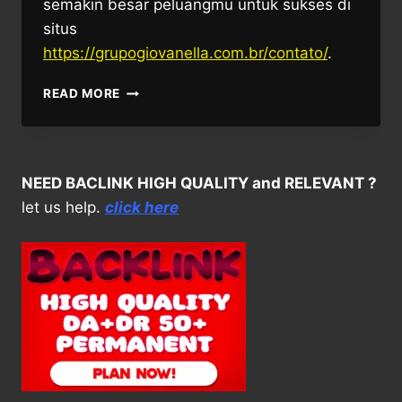
semakin besar peluangmu untuk sukses di
situs
https://grupogiovanella.com.br/contato/
.
MERLIN’S
READ MORE
GRIMOIRE
–
MENGUNGKAP
MISTERI
NEED BACLINK HIGH QUALITY and RELEVANT ?
SIHIR
YANG
let us help.
click here
TERSEMBUNYI