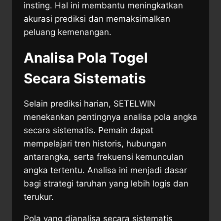
insting. Hal ini membantu meningkatkan
akurasi prediksi dan memaksimalkan
peluang kemenangan.
Analisa Pola Togel
Secara Sistematis
Selain prediksi harian, SETELWIN
menekankan pentingnya analisa pola angka
secara sistematis. Pemain dapat
mempelajari tren historis, hubungan
antarangka, serta frekuensi kemunculan
angka tertentu. Analisa ini menjadi dasar
bagi strategi taruhan yang lebih logis dan
terukur.
Pola yang dianalisa secara sistematis