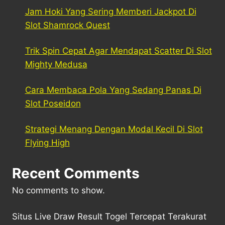
Jam Hoki Yang Sering Memberi Jackpot Di
Slot Shamrock Quest
Trik Spin Cepat Agar Mendapat Scatter Di Slot
Mighty Medusa
Cara Membaca Pola Yang Sedang Panas Di
Slot Poseidon
Strategi Menang Dengan Modal Kecil Di Slot
Flying High
Recent Comments
No comments to show.
Situs Live Draw Result Togel Tercepat Terakurat