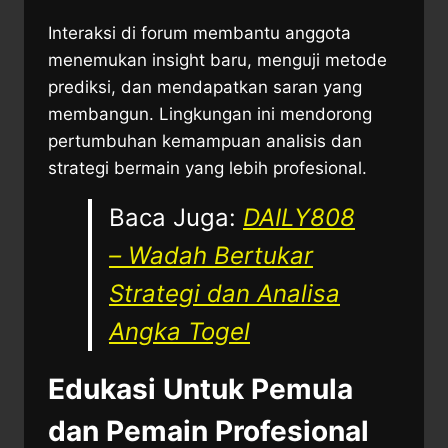
Interaksi di forum membantu anggota
menemukan insight baru, menguji metode
prediksi, dan mendapatkan saran yang
membangun. Lingkungan ini mendorong
pertumbuhan kemampuan analisis dan
strategi bermain yang lebih profesional.
Baca Juga:
DAILY808
– Wadah Bertukar
Strategi dan Analisa
Angka Togel
Edukasi Untuk Pemula
dan Pemain Profesional