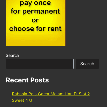
Search
Search
Recent Posts
Rahasia Pola Gacor Malam Hari Di Slot 2
Sweet 4 U