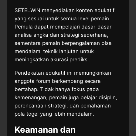
SETELWIN menyediakan konten edukatif
yang sesuai untuk semua level pemain.
Pemula dapat mempelajari dasar-dasar
analisa angka dan strategi sederhana,
sementara pemain berpengalaman bisa
mendalami teknik lanjutan untuk
meningkatkan akurasi prediksi.
Pendekatan edukatif ini memungkinkan
anggota forum berkembang secara
bertahap. Tidak hanya fokus pada
kemenangan, pemain juga belajar disiplin,
perencanaan strategi, dan pemahaman
pola togel yang lebih mendalam.
Keamanan dan