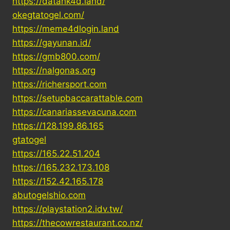
https://datahk4d.land/
okegtatogel.com/
https://meme4dlogin.land
https://gayunan.id/
https://gmb800.com/
https://nalgonas.org
https://richersport.com
https://setupbaccarattable.com
https://canariassevacuna.com
https://128.199.86.165
gtatogel
https://165.22.51.204
https://165.232.173.108
https://152.42.165.178
abutogelshio.com
https://playstation2.idv.tw/
https://thecowrestaurant.co.nz/