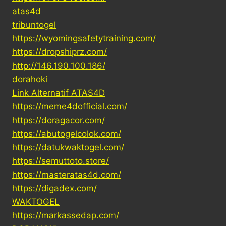
atas4d
tribuntogel
https://wyomingsafetytraining.com/
https://dropshiprz.com/
http://146.190.100.186/
dorahoki
Link Alternatif ATAS4D
https://meme4dofficial.com/
https://doragacor.com/
https://abutogelcolok.com/
https://datukwaktogel.com/
https://semuttoto.store/
https://masteratas4d.com/
https://digadex.com/
WAKTOGEL
https://markassedap.com/