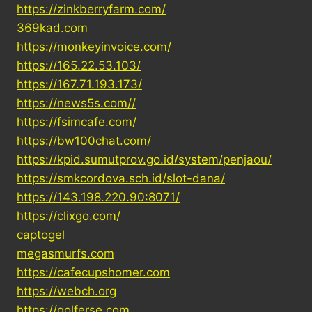
https://zinkberryfarm.com/
369kad.com
https://monkeyinvoice.com/
https://165.22.53.103/
https://167.71.193.173/
https://news5s.com//
https://fsimcafe.com/
https://bw100chat.com/
https://kpid.sumutprov.go.id/system/penjaou/
https://smkcordova.sch.id/slot-dana/
https://143.198.220.90:8071/
https://clixgo.com/
captogel
megasmurfs.com
https://cafecupshomer.com
https://webch.org
https://golferse.com