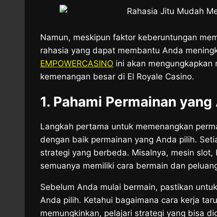
Namun, meskipun faktor keberuntungan meme
rahasia yang dapat membantu Anda meningka
EMPOWERCASINO
ini akan mengungkapkan ra
kemenangan besar di El Royale Casino.
1. Pahami Permainan yang 
Langkah pertama untuk memenangkan permai
dengan baik permainan yang Anda pilih. Setia
strategi yang berbeda. Misalnya, mesin slot, 
semuanya memiliki cara bermain dan peluan
Sebelum Anda mulai bermain, pastikan untuk
Anda pilih. Ketahui bagaimana cara kerja taru
memungkinkan, pelajari strategi yang bisa 