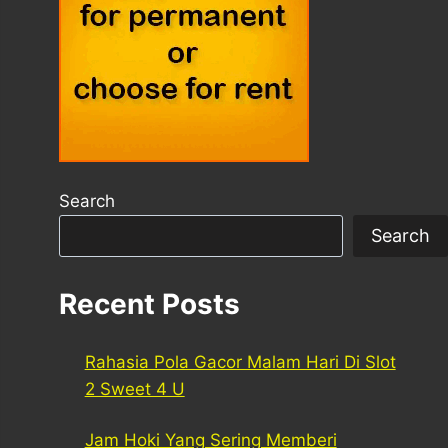
Search
Search
Recent Posts
Rahasia Pola Gacor Malam Hari Di Slot
2 Sweet 4 U
Jam Hoki Yang Sering Memberi