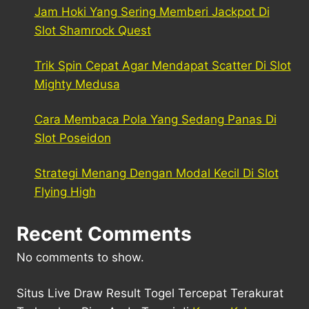
Jam Hoki Yang Sering Memberi Jackpot Di
Slot Shamrock Quest
Trik Spin Cepat Agar Mendapat Scatter Di Slot
Mighty Medusa
Cara Membaca Pola Yang Sedang Panas Di
Slot Poseidon
Strategi Menang Dengan Modal Kecil Di Slot
Flying High
Recent Comments
No comments to show.
Situs Live Draw Result Togel Tercepat Terakurat