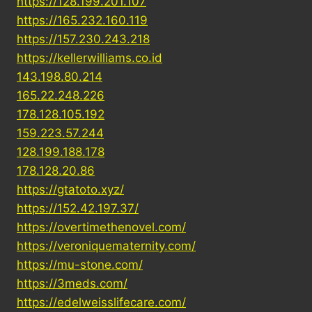
https://128.199.201.107
https://165.232.160.119
https://157.230.243.218
https://kellerwilliams.co.id
143.198.80.214
165.22.248.226
178.128.105.192
159.223.57.244
128.199.188.178
178.128.20.86
https://gtatoto.xyz/
https://152.42.197.37/
https://overtimethenovel.com/
https://veroniquematernity.com/
https://mu-stone.com/
https://3meds.com/
https://edelweisslifecare.com/