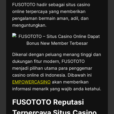
FUSOTOTO hadir sebagai situs casino
online terpercaya yang memberikan
pengalaman bermain aman, adil, dan
menguntungkan.
Dikenal dengan peluang menang tinggi dan
dukungan fitur modern, FUSOTOTO
menjadi pilihan utama para penggemar
casino online di Indonesia. Dibawah ini
EMPOWERCASINO
akan memberikan
informasi menarik yang wajib anda ketahui.
FUSOTOTO Reputasi
Terpercaya Situs Casino