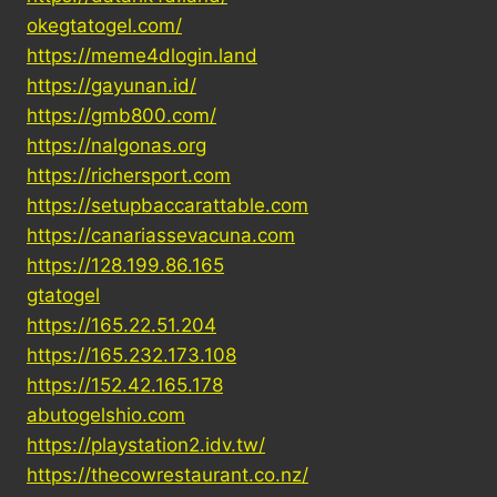
okegtatogel.com/
https://meme4dlogin.land
https://gayunan.id/
https://gmb800.com/
https://nalgonas.org
https://richersport.com
https://setupbaccarattable.com
https://canariassevacuna.com
https://128.199.86.165
gtatogel
https://165.22.51.204
https://165.232.173.108
https://152.42.165.178
abutogelshio.com
https://playstation2.idv.tw/
https://thecowrestaurant.co.nz/