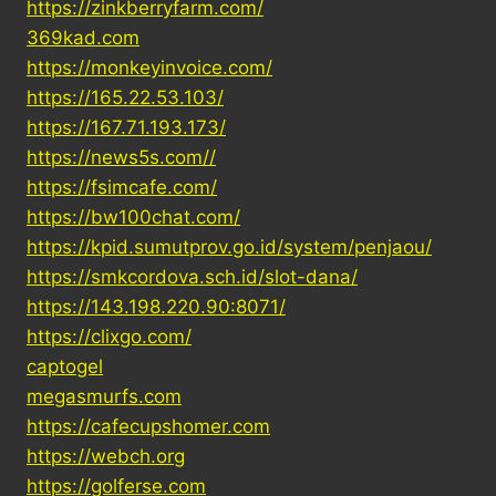
https://zinkberryfarm.com/
369kad.com
https://monkeyinvoice.com/
https://165.22.53.103/
https://167.71.193.173/
https://news5s.com//
https://fsimcafe.com/
https://bw100chat.com/
https://kpid.sumutprov.go.id/system/penjaou/
https://smkcordova.sch.id/slot-dana/
https://143.198.220.90:8071/
https://clixgo.com/
captogel
megasmurfs.com
https://cafecupshomer.com
https://webch.org
https://golferse.com