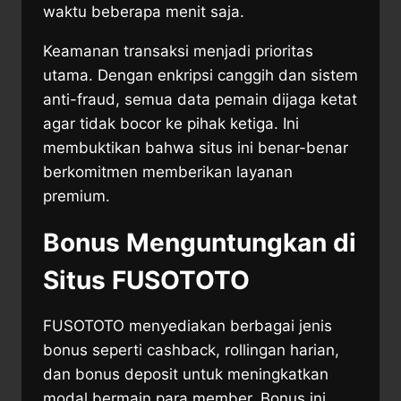
waktu beberapa menit saja.
Keamanan transaksi menjadi prioritas
utama. Dengan enkripsi canggih dan sistem
anti-fraud, semua data pemain dijaga ketat
agar tidak bocor ke pihak ketiga. Ini
membuktikan bahwa situs ini benar-benar
berkomitmen memberikan layanan
premium.
Bonus Menguntungkan di
Situs FUSOTOTO
FUSOTOTO menyediakan berbagai jenis
bonus seperti cashback, rollingan harian,
dan bonus deposit untuk meningkatkan
modal bermain para member. Bonus ini