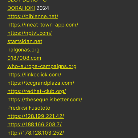
DORAHOKI
2024
https://bibienne.net/
https://meat-town-app.com/
https://nptvt.com/
startsidan.net
nalgonas.org
0187008.com
who-europe-campaigns.org
https://linkoclick.com/
https://tccgrandplaza.com/
https://redhat-club.org/
https://thesequelisbetter.com/
Prediksi Fusototo
https://128.199.221.42/
https://188.166.208.7/
http://178.128.103.252/