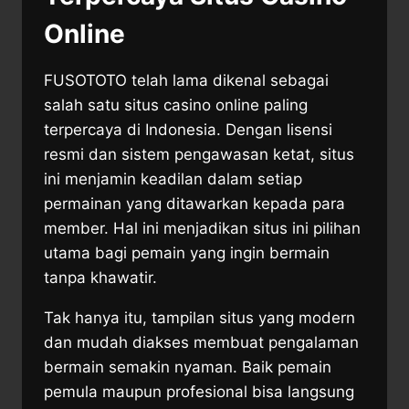
Online
FUSOTOTO telah lama dikenal sebagai
salah satu situs casino online paling
terpercaya di Indonesia. Dengan lisensi
resmi dan sistem pengawasan ketat, situs
ini menjamin keadilan dalam setiap
permainan yang ditawarkan kepada para
member. Hal ini menjadikan situs ini pilihan
utama bagi pemain yang ingin bermain
tanpa khawatir.
Tak hanya itu, tampilan situs yang modern
dan mudah diakses membuat pengalaman
bermain semakin nyaman. Baik pemain
pemula maupun profesional bisa langsung