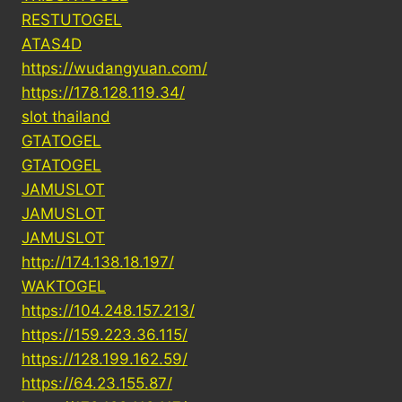
RESTUTOGEL
ATAS4D
https://wudangyuan.com/
https://178.128.119.34/
slot thailand
GTATOGEL
GTATOGEL
JAMUSLOT
JAMUSLOT
JAMUSLOT
http://174.138.18.197/
WAKTOGEL
https://104.248.157.213/
https://159.223.36.115/
https://128.199.162.59/
https://64.23.155.87/