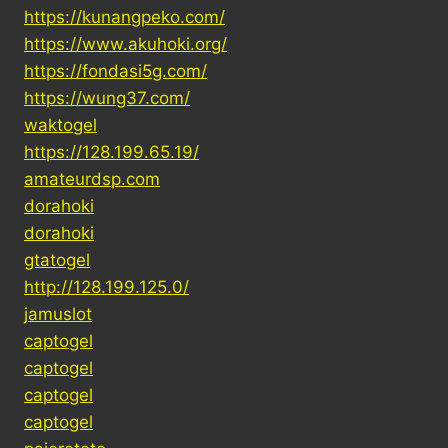
https://kunangpeko.com/
https://www.akuhoki.org/
https://fondasi5g.com/
https://wung37.com/
waktogel
https://128.199.65.19/
amateurdsp.com
dorahoki
dorahoki
gtatogel
http://128.199.125.0/
jamuslot
captogel
captogel
captogel
captogel