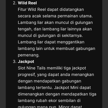
Wild Reel
Fitur Wild Reel dapat didatangkan
secara acak selama permainan utama.
Lambang liar akan muncul di gulungan
tengah, dan lambang liar lainnya akan
muncul di gulungan di sekitarnya.
Lambang liar dapat menggantikan
lambang lain untuk membuat gabungan
pemenang.
Jackpot
Slot Nine Tails memiliki tiga jackpot
progresif, yang dapat anda menangkan
dengan mendapatkan gabungan
lambang tertentu. Jackpot Mini dapat
dimenangkan dengan mendapatkan tiga
lambang rubah ekor sembilan di
gulungan mana pun. Minor dapat