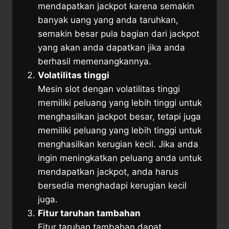
mendapatkan jackpot karena semakin
banyak uang yang anda taruhkan,
semakin besar pula bagian dari jackpot
yang akan anda dapatkan jika anda
berhasil memenangkannya.
Volatilitas tinggi
Mesin slot dengan volatilitas tinggi
memiliki peluang yang lebih tinggi untuk
menghasilkan jackpot besar, tetapi juga
memiliki peluang yang lebih tinggi untuk
menghasilkan kerugian kecil. Jika anda
ingin meningkatkan peluang anda untuk
mendapatkan jackpot, anda harus
bersedia menghadapi kerugian kecil
juga.
Fitur taruhan tambahan
Fitur taruhan tambahan dapat