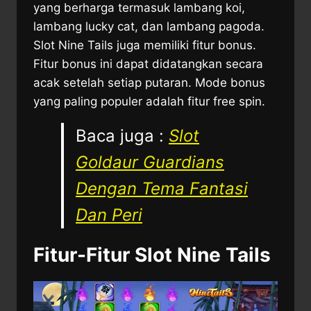
yang berharga termasuk lambang koi,
lambang lucky cat, dan lambang pagoda.
Slot Nine Tails juga memiliki fitur bonus.
Fitur bonus ini dapat didatangkan secara
acak setelah setiap putaran. Mode bonus
yang paling populer adalah fitur free spin.
Baca juga :
Slot
Goldaur Guardians
Dengan Tema Fantasi
Dan Peri
Fitur-Fitur Slot Nine Tails