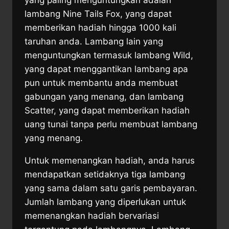
yang paling menguntungkan adalah
lambang Nine Tails Fox, yang dapat
memberikan hadiah hingga 1000 kali
taruhan anda. Lambang lain yang
menguntungkan termasuk lambang Wild,
yang dapat menggantikan lambang apa
pun untuk membantu anda membuat
gabungan yang menang, dan lambang
Scatter, yang dapat memberikan hadiah
uang tunai tanpa perlu membuat lambang
yang menang.
Untuk memenangkan hadiah, anda harus
mendapatkan setidaknya tiga lambang
yang sama dalam satu garis pembayaran.
Jumlah lambang yang diperlukan untuk
memenangkan hadiah bervariasi