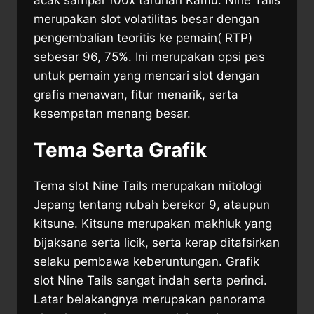
merupakan slot volatilitas besar dengan
pengembalian teoritis ke pemain( RTP)
sebesar 96, 75%. Ini merupakan opsi pas
untuk pemain yang mencari slot dengan
grafis menawan, fitur menarik, serta
kesempatan menang besar.
Tema Serta Grafik
Tema slot Nine Tails merupakan mitologi
Jepang tentang rubah berekor 9, ataupun
kitsune. Kitsune merupakan makhluk yang
bijaksana serta licik, serta kerap ditafsirkan
selaku pembawa keberuntungan. Grafik
slot Nine Tails sangat indah serta perinci.
Latar belakangnya merupakan panorama