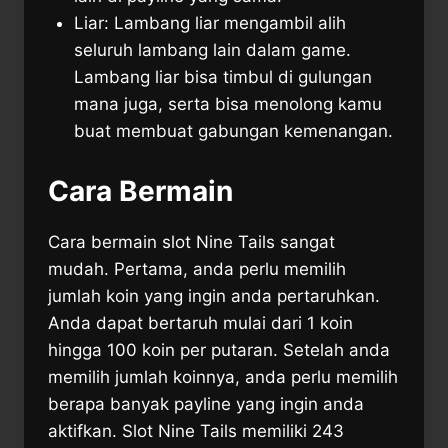
Liar: Lambang liar mengambil alih
seluruh lambang lain dalam game.
Lambang liar bisa timbul di gulungan
mana juga, serta bisa menolong kamu
buat membuat gabungan kemenangan.
Cara Bermain
Cara bermain slot Nine Tails sangat
mudah. Pertama, anda perlu memilih
jumlah koin yang ingin anda pertaruhkan.
Anda dapat bertaruh mulai dari 1 koin
hingga 100 koin per putaran. Setelah anda
memilih jumlah koinnya, anda perlu memilih
berapa banyak payline yang ingin anda
aktifkan. Slot Nine Tails memiliki 243