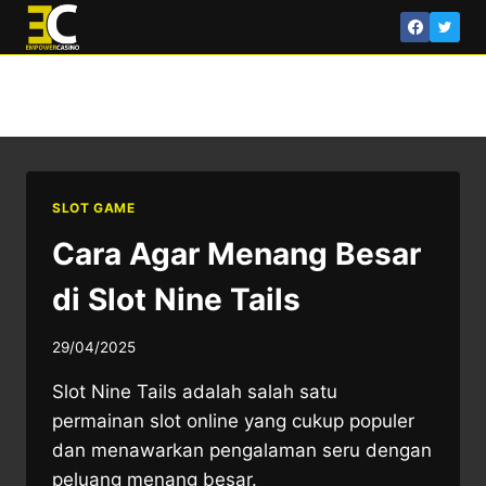
Skip
to
content
Slot Nine Tails
SLOT GAME
Cara Agar Menang Besar
di Slot Nine Tails
29/04/2025
Slot Nine Tails adalah salah satu
permainan slot online yang cukup populer
dan menawarkan pengalaman seru dengan
peluang menang besar.