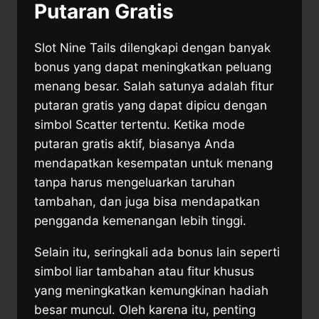
Putaran Gratis
Slot Nine Tails dilengkapi dengan banyak
bonus yang dapat meningkatkan peluang
menang besar. Salah satunya adalah fitur
putaran gratis yang dapat dipicu dengan
simbol Scatter tertentu. Ketika mode
putaran gratis aktif, biasanya Anda
mendapatkan kesempatan untuk menang
tanpa harus mengeluarkan taruhan
tambahan, dan juga bisa mendapatkan
pengganda kemenangan lebih tinggi.
Selain itu, seringkali ada bonus lain seperti
simbol liar tambahan atau fitur khusus
yang meningkatkan kemungkinan hadiah
besar muncul. Oleh karena itu, penting