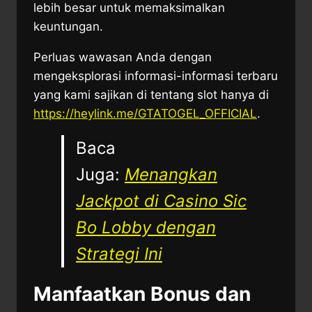
lebih besar untuk memaksimalkan
keuntungan.
Perluas wawasan Anda dengan
mengeksplorasi informasi-informasi terbaru
yang kami sajikan di tentang slot hanya di
https://heylink.me/GTATOGEL_OFFICIAL
.
Baca
Juga:
Menangkan
Jackpot di Casino Sic
Bo Lobby dengan
Strategi Ini
Manfaatkan Bonus dan