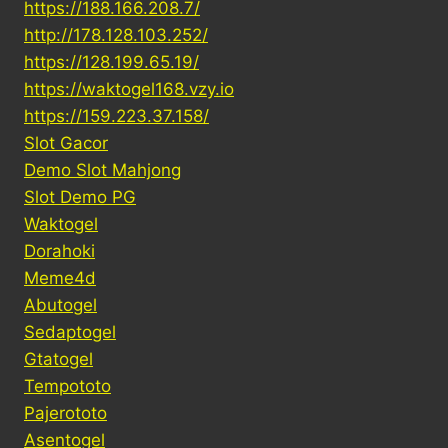
https://188.166.208.7/
http://178.128.103.252/
https://128.199.65.19/
https://waktogel168.vzy.io
https://159.223.37.158/
Slot Gacor
Demo Slot Mahjong
Slot Demo PG
Waktogel
Dorahoki
Meme4d
Abutogel
Sedaptogel
Gtatogel
Tempototo
Pajerototo
Asentogel