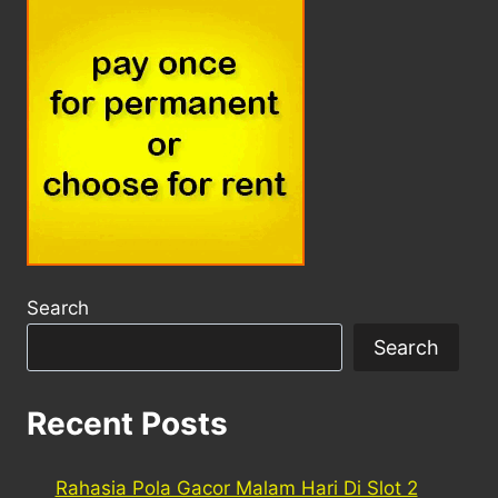
Search
Search
Recent Posts
Rahasia Pola Gacor Malam Hari Di Slot 2