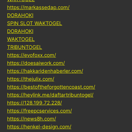
https://markassedap.com/
DORAHOKI
SPIN SLOT WAKTOGEL
DORAHOKI
WAKTOGEL
TRIBUNTOGEL
https://evofoxx.com/
https://doesaiwork.com/
https://hakkaridenhaberler.com/
https://thejulix.com/
https://bestoftheforgottencoast.com/
https://heylink.me/daftartribuntogel/
https://128.199.72.228/
https://freepcservices.com/
https://news8h.com/
https://henkel-design.com/