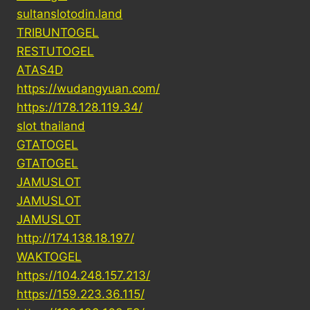
sultanslotodin.land
TRIBUNTOGEL
RESTUTOGEL
ATAS4D
https://wudangyuan.com/
https://178.128.119.34/
slot thailand
GTATOGEL
GTATOGEL
JAMUSLOT
JAMUSLOT
JAMUSLOT
http://174.138.18.197/
WAKTOGEL
https://104.248.157.213/
https://159.223.36.115/