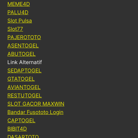
MEME4D
PALU4D
Slot Pulsa
Slot77
PAJEROTOTO
ASENTOGEL
ABUTOGEL
Link Alternatif
SEDAPTOGEL
GTATOGEL
AVIANTOGEL
RESTUTOGEL
SLOT GACOR MAXWIN
Bandar Fusototo Login
CAPTOGEL
BIBIT4D
DASARTOTO