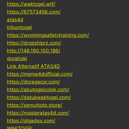
https://waktogel.wtf/
https://67573456.com/
atas4d
tribuntogel
https://wyomingsafetytraining.com/
https://dropshiprz.com/
http://146.190.100.186/
dorahoki
Link Alternatif ATAS4D
https://meme4dofficial.com/
https://doragacor.com/
https://abutogelcolok.com/
https://datukwaktogel.com/
https://semuttoto.store/
https://masteratas4d.com/
https://digadex.com/
WAKTOGEL