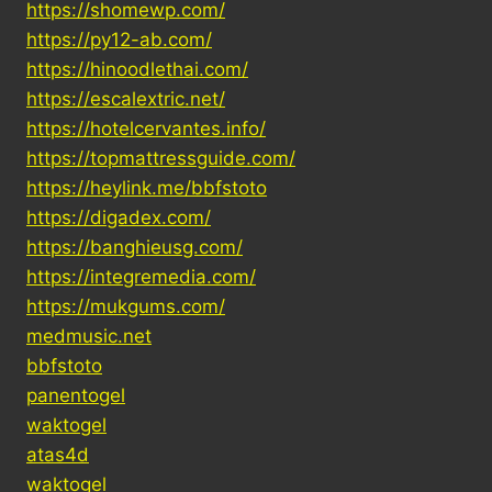
https://shomewp.com/
https://py12-ab.com/
https://hinoodlethai.com/
https://escalextric.net/
https://hotelcervantes.info/
https://topmattressguide.com/
https://heylink.me/bbfstoto
https://digadex.com/
https://banghieusg.com/
https://integremedia.com/
https://mukgums.com/
medmusic.net
bbfstoto
panentogel
waktogel
atas4d
waktogel