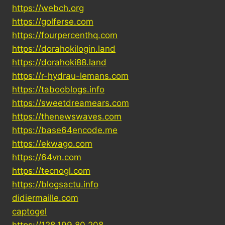
https://webch.org
https://golferse.com
https://fourpercenthq.com
https://dorahokilogin.land
https://dorahoki88.land
https://r-hydrau-lemans.com
https://tabooblogs.info
https://sweetdreamears.com
https://thenewswaves.com
https://base64encode.me
https://ekwago.com
https://64vn.com
https://tecnogl.com
https://blogsactu.info
didiermaille.com
captogel
https://128.199.80.208