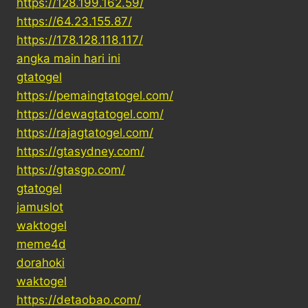
https://128.199.162.59/
https://64.23.155.87/
https://178.128.118.117/
angka main hari ini
gtatogel
https://pemaingtatogel.com/
https://dewagtatogel.com/
https://rajagtatogel.com/
https://gtasydney.com/
https://gtasgp.com/
gtatogel
jamuslot
waktogel
meme4d
dorahoki
waktogel
https://detaobao.com/