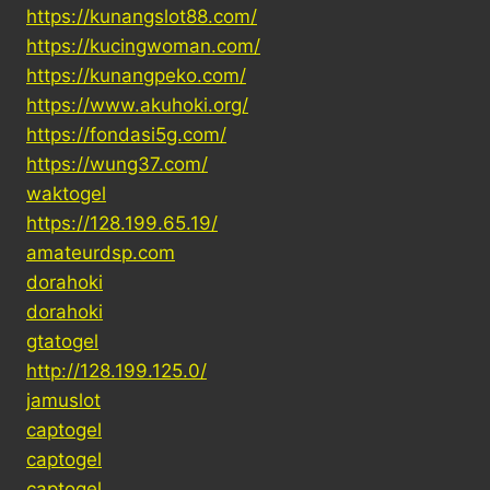
https://kunangslot88.com/
https://kucingwoman.com/
https://kunangpeko.com/
https://www.akuhoki.org/
https://fondasi5g.com/
https://wung37.com/
waktogel
https://128.199.65.19/
amateurdsp.com
dorahoki
dorahoki
gtatogel
http://128.199.125.0/
jamuslot
captogel
captogel
captogel