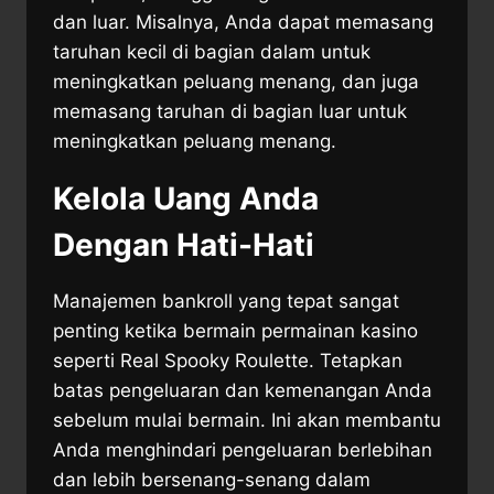
dan luar. Misalnya, Anda dapat memasang
taruhan kecil di bagian dalam untuk
meningkatkan peluang menang, dan juga
memasang taruhan di bagian luar untuk
meningkatkan peluang menang.
Kelola Uang Anda
Dengan Hati-Hati
Manajemen bankroll yang tepat sangat
penting ketika bermain permainan kasino
seperti Real Spooky Roulette. Tetapkan
batas pengeluaran dan kemenangan Anda
sebelum mulai bermain. Ini akan membantu
Anda menghindari pengeluaran berlebihan
dan lebih bersenang-senang dalam