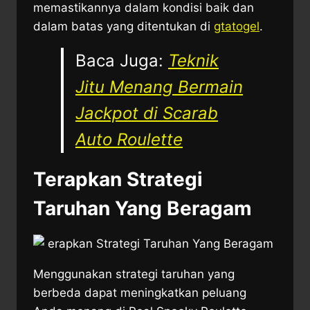
memastikannya dalam kondisi baik dan
dalam batas yang ditentukan di
gtatogel
.
Baca Juga:
Teknik
Jitu Menang Bermain
Jackpot di Scarab
Auto Roulette
Terapkan Strategi
Taruhan Yang Beragam
Menggunakan strategi taruhan yang
berbeda dapat meningkatkan peluang