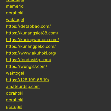
meme4d
dorahoki
waktogel
https://detaobao.com/
https://kunangslot88.com/
https://kucingwoman.com/
https://kunangpeko.com/
https://www.akuhoki.org/
https://fondasi5g.com/
https://wung37.com/
waktogel
https://128.199.65.19/
amateurdsp.com
dorahoki
dorahoki
gtatogel