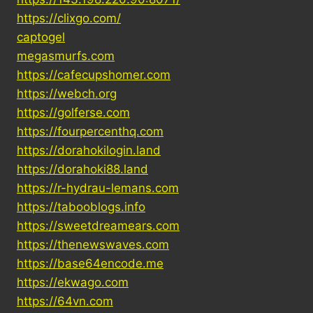
https://clixgo.com/
captogel
megasmurfs.com
https://cafecupshomer.com
https://webch.org
https://golferse.com
https://fourpercenthq.com
https://dorahokilogin.land
https://dorahoki88.land
https://r-hydrau-lemans.com
https://tabooblogs.info
https://sweetdreamears.com
https://thenewswaves.com
https://base64encode.me
https://ekwago.com
https://64vn.com