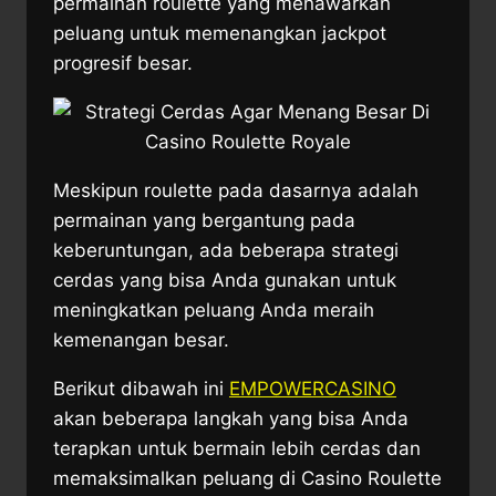
permainan roulette yang menawarkan
peluang untuk memenangkan jackpot
progresif besar.
Meskipun roulette pada dasarnya adalah
permainan yang bergantung pada
keberuntungan, ada beberapa strategi
cerdas yang bisa Anda gunakan untuk
meningkatkan peluang Anda meraih
kemenangan besar.
Berikut dibawah ini
EMPOWERCASINO
akan beberapa langkah yang bisa Anda
terapkan untuk bermain lebih cerdas dan
memaksimalkan peluang di Casino Roulette