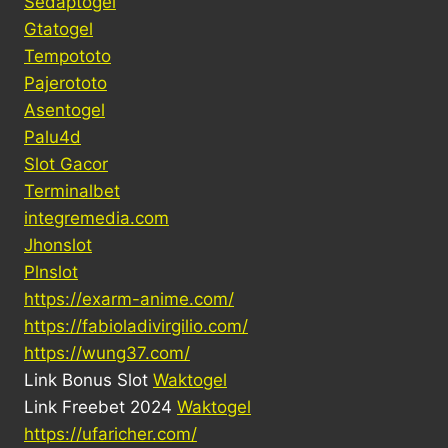
Sedaptogel
Gtatogel
Tempototo
Pajerototo
Asentogel
Palu4d
Slot Gacor
Terminalbet
integremedia.com
Jhonslot
Plnslot
https://exarm-anime.com/
https://fabioladivirgilio.com/
https://wung37.com/
Link Bonus Slot
Waktogel
Link Freebet 2024
Waktogel
https://ufaricher.com/