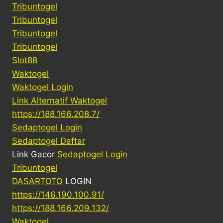
Tribuntogel
Tribuntogel
Tribuntogel
Tribuntogel
Slot88
Waktogel
Waktogel Login
Link Alternatif Waktogel
https://188.166.208.7/
Sedaptogel Login
Sedaptogel Daftar
Link Gacor
Sedaptogel Login
Tribuntogel
DASARTOTO
LOGIN
https://146.190.100.91/
https://188.166.209.132/
Waktogel