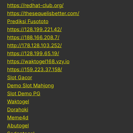
https://redhat-club.org/
https://thesequelisbetter.com/
Prediksi Fusototo
https://128.199.221.42/
https://188.166.208.7/
http://178.128.103.252/
https://128.199.65.19/
https://waktogel168.vzy.io
https://159.223.37.158/
Slot Gacor
Demo Slot Mahjong
Slot Demo PG
Waktogel
Dorahoki
Meme4d
Abutogel