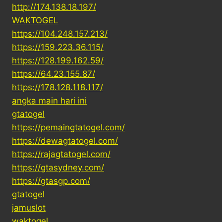
http://174.138.18.197/
WAKTOGEL
https://104.248.157.213/
https://159.223.36.115/
https://128.199.162.59/
https://64.23.155.87/
https://178.128.118.117/
angka main hari ini
gtatogel
https://pemaingtatogel.com/
https://dewagtatogel.com/
https://rajagtatogel.com/
https://gtasydney.com/
https://gtasgp.com/
gtatogel
jamuslot
waktogel