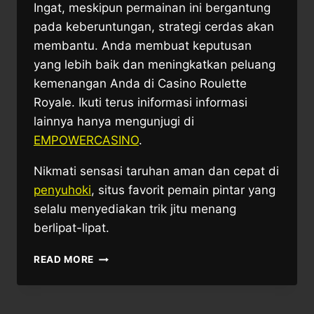
Ingat, meskipun permainan ini bergantung
pada keberuntungan, strategi cerdas akan
membantu. Anda membuat keputusan
yang lebih baik dan meningkatkan peluang
kemenangan Anda di Casino Roulette
Royale. Ikuti terus iniformasi informasi
lainnya hanya mengunjugi di
EMPOWERCASINO
.
Nikmati sensasi taruhan aman dan cepat di
penyuhoki
, situs favorit pemain pintar yang
selalu menyediakan trik jitu menang
berlipat-lipat.
STRATEGI
READ MORE
CERDAS
AGAR
MENANG