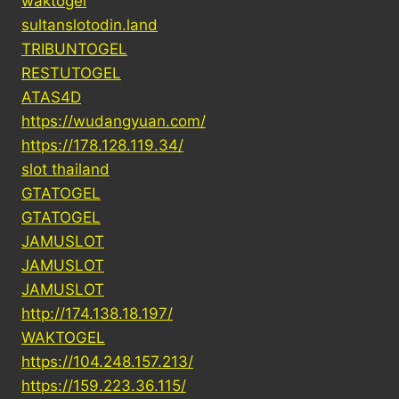
waktogel
sultanslotodin.land
TRIBUNTOGEL
RESTUTOGEL
ATAS4D
https://wudangyuan.com/
https://178.128.119.34/
slot thailand
GTATOGEL
GTATOGEL
JAMUSLOT
JAMUSLOT
JAMUSLOT
http://174.138.18.197/
WAKTOGEL
https://104.248.157.213/
https://159.223.36.115/