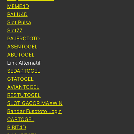
MEME4D
PALU4D
Slot Pulsa
Slot77
PAJEROTOTO
ASENTOGEL
ABUTOGEL
Link Alternatif
SEDAPTOGEL
GTATOGEL
AVIANTOGEL
RESTUTOGEL
SLOT GACOR MAXWIN
Bandar Fusototo Login
CAPTOGEL
BIBIT4D