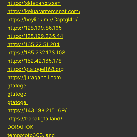
https://sidecarcc.com
https://keluarantercepat.com/
https://heylink.me/Captgl4d/
https://128.199.86.165
https://128.199.235.44
https://165.22.51.204
https://165.232.173.108
https://152.42.165.178
https://gtatogel168.org
https://juraganoli.com
gtatogel
gtatogel
gtatogel
https://143.198.215.169/
https://bapakgta.land/
DORAHOKI
tempototo303.land