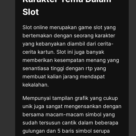
Slot
Slot online merupakan game slot yang
bertemakan dengan seorang karakter
yang kebanyakan diambil dari cerita-
cerita kartun. Slot ini juga banyak
memberikan kesempatan menang yang
senantiasa tinggi dengan rtp yang
membuat kalian jarang mendapat
kekalahan.
Mempunyai tampilan grafik yang cukup
unik juga sangat mengensankan dengan
bersama macam-macam simbol yang
sudah tersusun cantik dalam beberapa
gulungan dan 5 baris simbol serupa