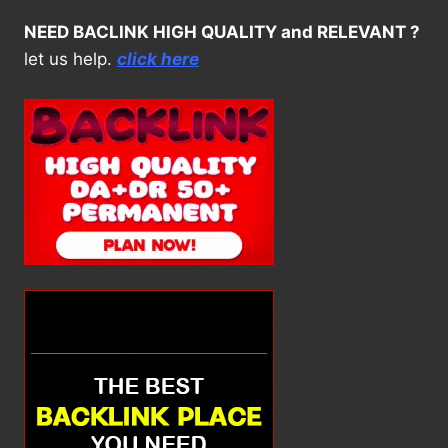
Starlight
NEED BACLINK HIGH QUALITY and RELEVANT ?
Princess
let us help.
click here