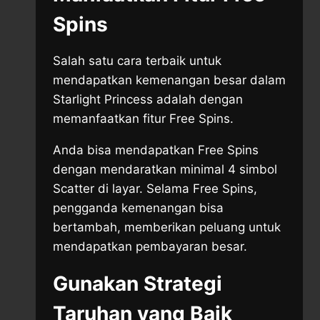
Spins
Salah satu cara terbaik untuk
mendapatkan kemenangan besar dalam
Starlight Princess adalah dengan
memanfaatkan fitur Free Spins.
Anda bisa mendapatkan Free Spins
dengan mendaratkan minimal 4 simbol
Scatter di layar. Selama Free Spins,
pengganda kemenangan bisa
bertambah, memberikan peluang untuk
mendapatkan pembayaran besar.
Gunakan Strategi
Taruhan yang Baik