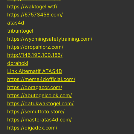
https://waktogel.wtf/
https://67573456.com/
atas4d
tribuntogel
https://wyomingsafetytraining.com/
https://dropshiprz.com/
http://146.190.100.186/
dorahoki
Link Alternatif ATAS4D
https://meme4dofficial.com/
https://doragacor.com/
https://abutogelcolok.com/
https://datukwaktogel.com/
https://semuttoto.store/
https://masteratas4d.com/
https://digadex.com/