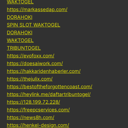
WAKTOGEL
https://markassedap.com/
DORAHOKI
SPIN SLOT WAKTOGEL
DORAHOKI
WAKTOGEL
TRIBUNTOGEL
https://evofoxx.com/
https://doesaiwork.com/
https://hakkaridenhaberler.com/
https://thejulix.com/
https://bestoftheforgottencoast.com/
https://heylink.me/daftartribuntogel/
https://128.199.72.228/
https://freepcservices.com/
https://news8h.com/
https://henkel-design.com/