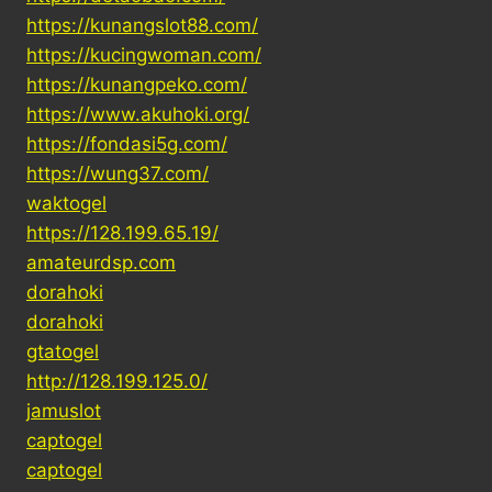
https://kunangslot88.com/
https://kucingwoman.com/
https://kunangpeko.com/
https://www.akuhoki.org/
https://fondasi5g.com/
https://wung37.com/
waktogel
https://128.199.65.19/
amateurdsp.com
dorahoki
dorahoki
gtatogel
http://128.199.125.0/
jamuslot
captogel
captogel