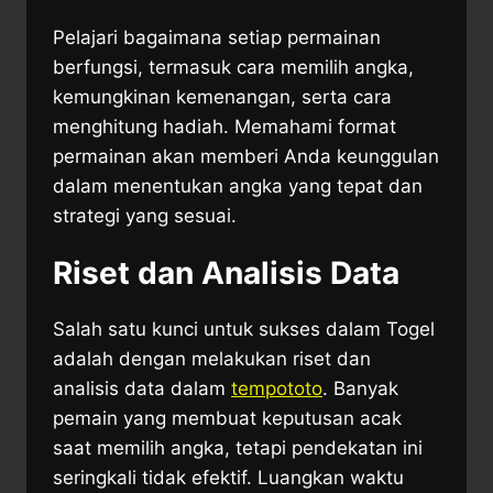
Pelajari bagaimana setiap permainan
berfungsi, termasuk cara memilih angka,
kemungkinan kemenangan, serta cara
menghitung hadiah. Memahami format
permainan akan memberi Anda keunggulan
dalam menentukan angka yang tepat dan
strategi yang sesuai.
Riset dan Analisis Data
Salah satu kunci untuk sukses dalam Togel
adalah dengan melakukan riset dan
analisis data dalam
tempototo
. Banyak
pemain yang membuat keputusan acak
saat memilih angka, tetapi pendekatan ini
seringkali tidak efektif. Luangkan waktu