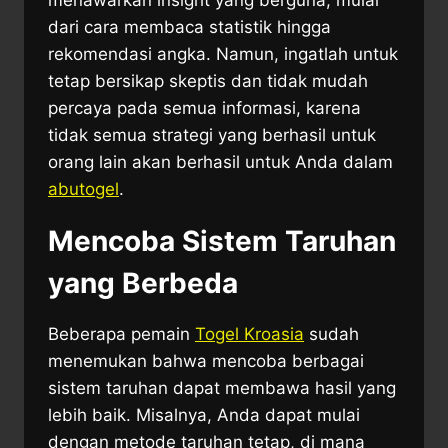
menawarkan insight yang berguna, mulai
dari cara membaca statistik hingga
rekomendasi angka. Namun, ingatlah untuk
tetap bersikap skeptis dan tidak mudah
percaya pada semua informasi, karena
tidak semua strategi yang berhasil untuk
orang lain akan berhasil untuk Anda dalam
abutogel
.
Mencoba Sistem Taruhan
yang Berbeda
Beberapa pemain
Togel Kroasia
sudah
menemukan bahwa mencoba berbagai
sistem taruhan dapat membawa hasil yang
lebih baik. Misalnya, Anda dapat mulai
dengan metode taruhan tetap, di mana