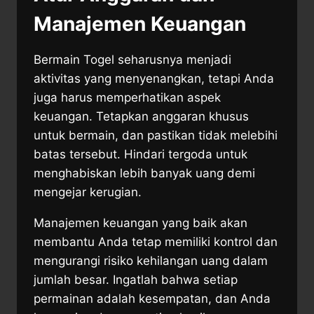
Manajemen Keuangan
Bermain Togel seharusnya menjadi
aktivitas yang menyenangkan, tetapi Anda
juga harus memperhatikan aspek
keuangan. Tetapkan anggaran khusus
untuk bermain, dan pastikan tidak melebihi
batas tersebut. Hindari tergoda untuk
menghabiskan lebih banyak uang demi
mengejar kerugian.
Manajemen keuangan yang baik akan
membantu Anda tetap memiliki kontrol dan
mengurangi risiko kehilangan uang dalam
jumlah besar. Ingatlah bahwa setiap
permainan adalah kesempatan, dan Anda