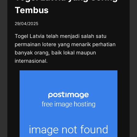
Tembus
29/04/2025
Togel Latvia telah menjadi salah satu
permainan lotere yang menarik perhatian
banyak orang, baik lokal maupun
internasional.