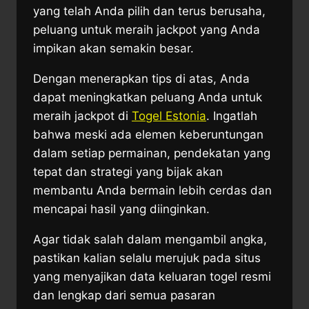
yang telah Anda pilih dan terus berusaha,
peluang untuk meraih jackpot yang Anda
impikan akan semakin besar.
Dengan menerapkan tips di atas, Anda
dapat meningkatkan peluang Anda untuk
meraih jackpot di
Togel Estonia
. Ingatlah
bahwa meski ada elemen keberuntungan
dalam setiap permainan, pendekatan yang
tepat dan strategi yang bijak akan
membantu Anda bermain lebih cerdas dan
mencapai hasil yang diinginkan.
Agar tidak salah dalam mengambil angka,
pastikan kalian selalu merujuk pada situs
yang menyajikan data keluaran togel resmi
dan lengkap dari semua pasaran