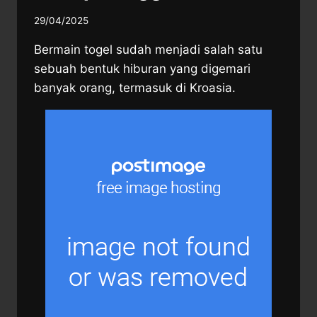
29/04/2025
Bermain togel sudah menjadi salah satu
sebuah bentuk hiburan yang digemari
banyak orang, termasuk di Kroasia.