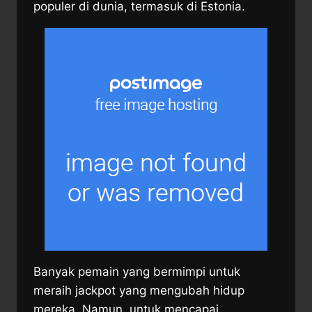
populer di dunia, termasuk di Estonia.
Banyak pemain yang bermimpi untuk
meraih jackpot yang mengubah hidup
mereka. Namun, untuk mencapai