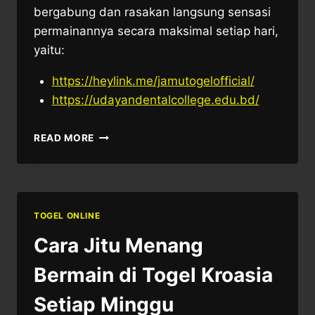
bergabung dan rasakan langsung sensasi
permainannya secara maksimal setiap hari,
yaitu:
https://heylink.me/jamutogelofficial/
https://udayandentalcollege.edu.bd/
RAHASIA
READ MORE
POLA
ANGKA
DI
TOGEL
LATVIA
TOGEL ONLINE
YANG
SERING
Cara Jitu Menang
TEMBUS
Bermain di Togel Kroasia
Setiap Minggu