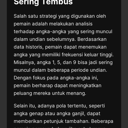
Sering Tembus
Salah satu strategi yang digunakan oleh
pemain adalah melakukan analisis
terhadap angka-angka yang sering muncul
dalam undian sebelumnya. Berdasarkan
data historis, pemain dapat menemukan
angka yang memiliki frekuensi keluar tinggi.
Misalnya, angka 1, 5, dan 9 bisa jadi sering
muncul dalam beberapa periode undian.
Dengan fokus pada angka-angka ini,
pemain berharap dapat meningkatkan
peluang mereka untuk menang.
Selain itu, adanya pola tertentu, seperti
angka genap atau angka ganjil, dapat
memberikan petunjuk tambahan. Beberapa