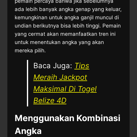
pemain percaya bahwa jika sebelumnya
ada lebih banyak angka genap yang keluar,
kemungkinan untuk angka ganjil muncul di
undian berikutnya bisa lebih tinggi. Pemain
yang cermat akan memanfaatkan tren ini
untuk menentukan angka yang akan
mereka pilih.
Baca Juga:
Tips
Meraih Jackpot
Maksimal Di Togel
Belize 4D
Menggunakan Kombinasi
Angka