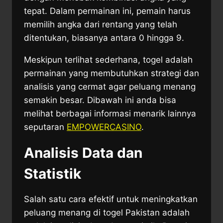
tepat. Dalam permainan ini, pemain harus
memilih angka dari rentang yang telah
ditentukan, biasanya antara 0 hingga 9.
Meskipun terlihat sederhana, togel adalah
permainan yang membutuhkan strategi dan
analisis yang cermat agar peluang menang
semakin besar. Dibawah ini anda bisa
melihat berbagai informasi menarik lainnya
seputaran
EMPOWERCASINO
.
Analisis Data dan
Statistik
Salah satu cara efektif untuk meningkatkan
peluang menang di togel Pakistan adalah