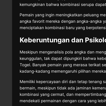
kemungkinan bahwa kombinasi serupa dapat
Pemain yang ingin meningkatkan peluang m
angka favorit mereka dengan angka-angka y
menciptakan kombinasi baru yang berpoten
Keberuntungan dan Psikol
Meskipun menganalisis pola angka dan meng
keunggulan, tak dapat dipungkiri bahwa keb
Togel. Banyak pemain yang merasa terikat s
kadang-kadang memengaruhi pilihan mereka
Memiliki kepercayaan diri dan tetap tenang
bermain, meskipun tidak ada jaminan kemen
kombinasi yang cermat, dan mempertimbang
mendekati permainan dengan cara yang lebih 