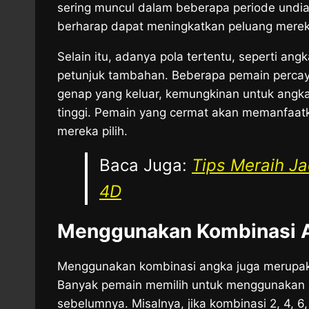
sering muncul dalam beberapa periode undia
berharap dapat meningkatkan peluang mere
Selain itu, adanya pola tertentu, seperti an
petunjuk tambahan. Beberapa pemain percay
genap yang keluar, kemungkinan untuk angka 
tinggi. Pemain yang cermat akan memanfaatk
mereka pilih.
Baca Juga:
Tips Meraih Ja
4D
Menggunakan Kombinasi 
Menggunakan kombinasi angka juga merupakan
Banyak pemain memilih untuk menggunakan k
sebelumnya. Misalnya, jika kombinasi 2, 4,