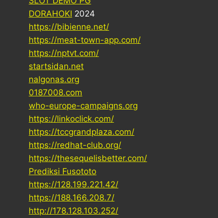
SLOT DEMO PG
DORAHOKI
2024
https://bibienne.net/
https://meat-town-app.com/
https://nptvt.com/
startsidan.net
nalgonas.org
0187008.com
who-europe-campaigns.org
https://linkoclick.com/
https://tccgrandplaza.com/
https://redhat-club.org/
https://thesequelisbetter.com/
Prediksi Fusototo
https://128.199.221.42/
https://188.166.208.7/
http://178.128.103.252/