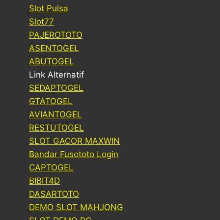
Slot Pulsa
Slot77
PAJEROTOTO
ASENTOGEL
ABUTOGEL
Link Alternatif
SEDAPTOGEL
GTATOGEL
AVIANTOGEL
RESTUTOGEL
SLOT GACOR MAXWIN
Bandar Fusototo Login
CAPTOGEL
BIBIT4D
DASARTOTO
DEMO SLOT MAHJONG