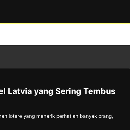
Togel Latvia
el Latvia yang Sering Tembus
inan lotere yang menarik perhatian banyak orang,