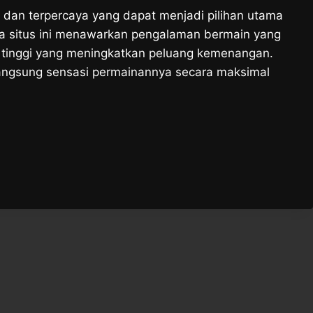
i dan terpercaya yang dapat menjadi pilihan utama
a situs ini menawarkan pengalaman bermain yang
 tinggi yang meningkatkan peluang kemenangan.
angsung sensasi permainannya secara maksimal