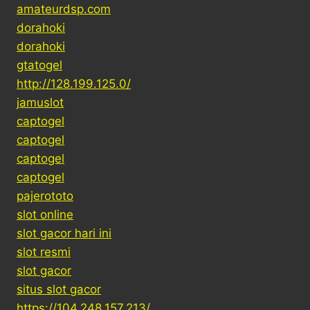
amateurdsp.com
dorahoki
dorahoki
gtatogel
http://128.199.125.0/
jamuslot
captogel
captogel
captogel
captogel
pajerototo
slot online
slot gacor hari ini
slot resmi
slot gacor
situs slot gacor
https://104.248.157.213/