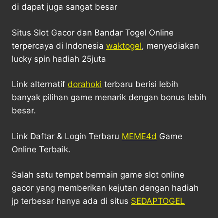
di dapat juga sangat besar
Situs Slot Gacor dan Bandar Togel Online
terpercaya di Indonesia
waktogel
, menyediakan
lucky spin hadiah 25juta
Link alternatif
dorahoki
terbaru berisi lebih
banyak pilihan game menarik dengan bonus lebih
besar.
Link Daftar & Login Terbaru
MEME4d
Game
Online Terbaik.
Salah satu tempat bermain game slot online
gacor yang memberikan kejutan dengan hadiah
jp terbesar hanya ada di situs
SEDAPTOGEL