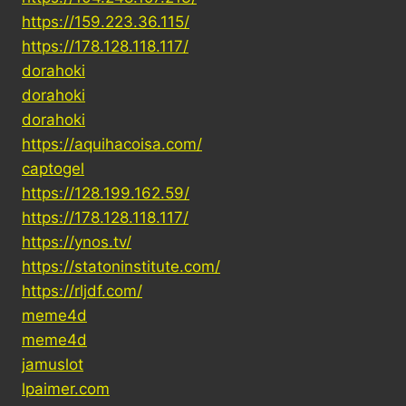
https://159.223.36.115/
https://178.128.118.117/
dorahoki
dorahoki
dorahoki
https://aquihacoisa.com/
captogel
https://128.199.162.59/
https://178.128.118.117/
https://ynos.tv/
https://statoninstitute.com/
https://rljdf.com/
meme4d
meme4d
jamuslot
lpaimer.com