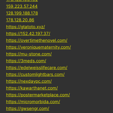
159.223.57.244
128.199.188.178
178.128.20.86
https://gtatoto.xyz/
https://152.42.197.37/
https://overtimethenovel.com/
https://veroniquematernity.com/
https://mu-stone.com/
https://3meds.com/
https://edelweisslifecare.com/
https://customlightbars.com/
https://nexdaypc.com/
https://kawarthanet.com/
https://postermarketplace.com/
https://micromorbida.com/
https://gwsengr.com/