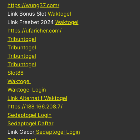
https://wung37.com/
Link Bonus Slot
Waktogel
Link Freebet 2024
Waktogel
https://ufaricher.com/
Tribuntogel
Tribuntogel
Tribuntogel
Tribuntogel
Slot88
Waktogel
Waktogel Login
Link Alternatif Waktogel
https://188.166.208.7/
Sedaptogel Login
Sedaptogel Daftar
Link Gacor
Sedaptogel Login