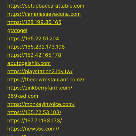
https://setupbaccarattable.com
https://canariassevacuna.com
https://128.199.86.165
gtatogel
https://165.22.51.204
https://165.232.173.108
https://152.42.165.178
abutogelshio.com
https://playstation2.idv.tw/
https://thecowrestaurant.co.nz/
https://zinkberryfarm.com/
369kad.com
https://monkeyinvoice.com/
https://165.22.53.103/
https://167.71.193.173/
https://news5s.com//