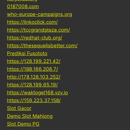
0187008.com
who-europe-campaigns.org
https://linkoclick.com/
https://tccgrandplaza.com/
https://redhat-club.org/
https://thesequelisbetter.com/
Prediksi Fusototo
https://128.199.221.42/
https://188.166.208.7/
http://178.128.103.252/
https://128.199.65.19/
https://waktogel168.vzy.io
https://159.223.37.158/
Slot Gacor
Demo Slot Mahjong
Slot Demo PG