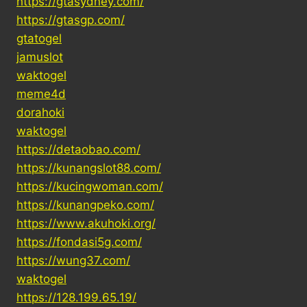
https://gtasydney.com/
https://gtasgp.com/
gtatogel
jamuslot
waktogel
meme4d
dorahoki
waktogel
https://detaobao.com/
https://kunangslot88.com/
https://kucingwoman.com/
https://kunangpeko.com/
https://www.akuhoki.org/
https://fondasi5g.com/
https://wung37.com/
waktogel
https://128.199.65.19/