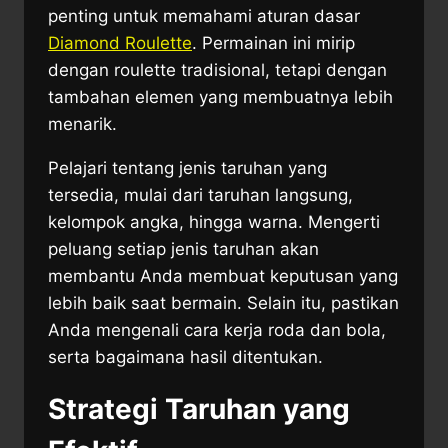
penting untuk memahami aturan dasar
Diamond Roulette
. Permainan ini mirip
dengan roulette tradisional, tetapi dengan
tambahan elemen yang membuatnya lebih
menarik.
Pelajari tentang jenis taruhan yang
tersedia, mulai dari taruhan langsung,
kelompok angka, hingga warna. Mengerti
peluang setiap jenis taruhan akan
membantu Anda membuat keputusan yang
lebih baik saat bermain. Selain itu, pastikan
Anda mengenali cara kerja roda dan bola,
serta bagaimana hasil ditentukan.
Strategi Taruhan yang