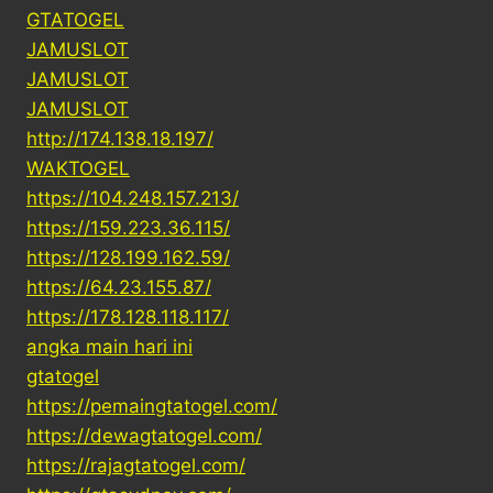
GTATOGEL
JAMUSLOT
JAMUSLOT
JAMUSLOT
http://174.138.18.197/
WAKTOGEL
https://104.248.157.213/
https://159.223.36.115/
https://128.199.162.59/
https://64.23.155.87/
https://178.128.118.117/
angka main hari ini
gtatogel
https://pemaingtatogel.com/
https://dewagtatogel.com/
https://rajagtatogel.com/