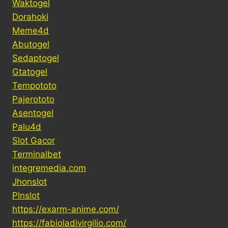
Waktogel
Dorahoki
Meme4d
Abutogel
Sedaptogel
Gtatogel
Tempototo
Pajerototo
Asentogel
Palu4d
Slot Gacor
Terminalbet
integremedia.com
Jhonslot
Plnslot
https://exarm-anime.com/
https://fabioladivirgilio.com/