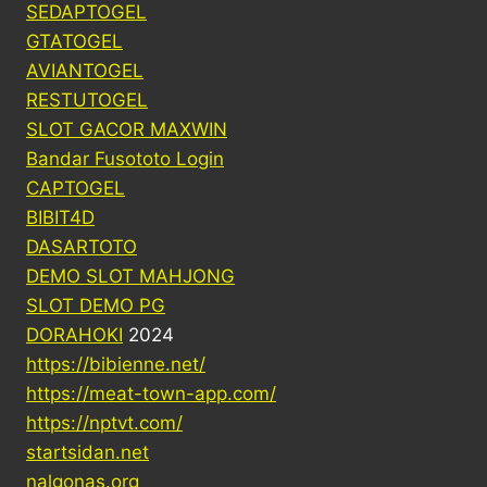
SEDAPTOGEL
GTATOGEL
AVIANTOGEL
RESTUTOGEL
SLOT GACOR MAXWIN
Bandar Fusototo Login
CAPTOGEL
BIBIT4D
DASARTOTO
DEMO SLOT MAHJONG
SLOT DEMO PG
DORAHOKI
2024
https://bibienne.net/
https://meat-town-app.com/
https://nptvt.com/
startsidan.net
nalgonas.org