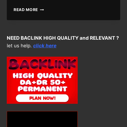
TRIK
READ MORE
JACKPOT
BESAR
DI
GAME
NEED BACLINK HIGH QUALITY and RELEVANT ?
CASINO
DIAMOND
let us help.
click here
ROULETTE