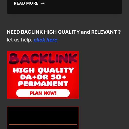
TRIK
READ MORE
MENDAPATKAN
JACKPOT
BESAR
DI
NEED BACLINK HIGH QUALITY and RELEVANT ?
SLOT
DRAGON’S
let us help.
click here
DOMAIN