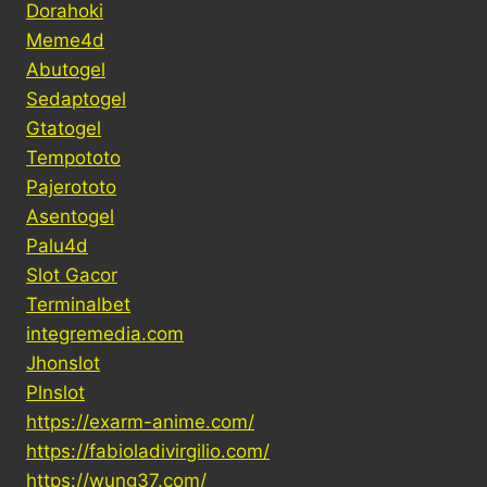
Dorahoki
Meme4d
Abutogel
Sedaptogel
Gtatogel
Tempototo
Pajerototo
Asentogel
Palu4d
Slot Gacor
Terminalbet
integremedia.com
Jhonslot
Plnslot
https://exarm-anime.com/
https://fabioladivirgilio.com/
https://wung37.com/