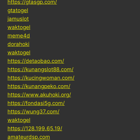
https://gtasgp.com/
gtatogel
jamuslot
waktogel
meme4d
dorahoki
waktogel
https://detaobao.com/
https://kunangslot88.com/
https://kucingwoman.com/
https://kunangpeko.com/
https://www.akuhoki.org/
https://fondasi5g.com/
https://wung37.com/
waktogel
https://128.199.65.19/
amateurdsp.com