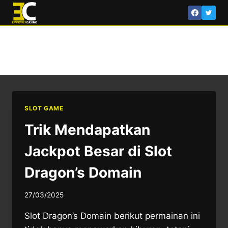
Skip
to
Trik Mendapatkan
content
Jackpot
SLOT GAME
Trik Mendapatkan
Jackpot Besar di Slot
Dragon’s Domain
27/03/2025
Slot Dragon’s Domain berikut permainan ini