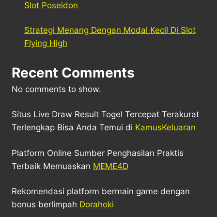
Slot Poseidon
Strategi Menang Dengan Modal Kecil Di Slot
Flying High
Recent Comments
No comments to show.
Situs Live Draw Result Togel Tercepat Terakurat
Terlengkap Bisa Anda Temui di
KamusKeluaran
Platform Online Sumber Penghasilan Praktis
Terbaik Memuaskan
MEME4D
Rekomendasi platform bermain game dengan
bonus berlimpah
Dorahoki