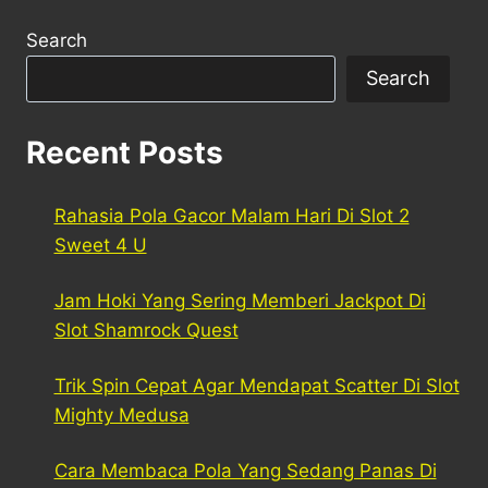
Search
Search
Recent Posts
Rahasia Pola Gacor Malam Hari Di Slot 2
Sweet 4 U
Jam Hoki Yang Sering Memberi Jackpot Di
Slot Shamrock Quest
Trik Spin Cepat Agar Mendapat Scatter Di Slot
Mighty Medusa
Cara Membaca Pola Yang Sedang Panas Di