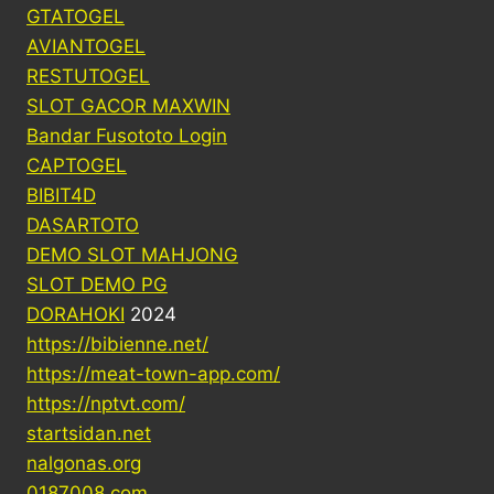
GTATOGEL
AVIANTOGEL
RESTUTOGEL
SLOT GACOR MAXWIN
Bandar Fusototo Login
CAPTOGEL
BIBIT4D
DASARTOTO
DEMO SLOT MAHJONG
SLOT DEMO PG
DORAHOKI
2024
https://bibienne.net/
https://meat-town-app.com/
https://nptvt.com/
startsidan.net
nalgonas.org
0187008.com