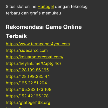
Situs slot online
Haitogel
dengan teknologi
terbaru dan grafis memukau
Rekomendasi Game Online
Terbaik
https://www.termpaper4you.com
https://sidecarcc.com
https://keluarantercepat.com/
https://heylink.me/Captgl4d/
https://128.199.86.165
https://128.199.235.44
https://165.22.51.204
https://165.232.173.108
https://152.42.165.178
https://gtatogel168.org