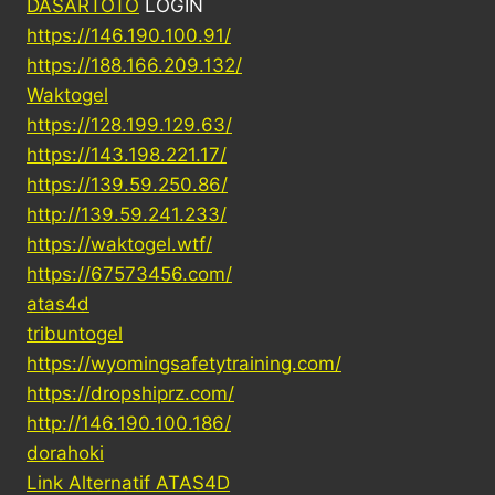
DASARTOTO
LOGIN
https://146.190.100.91/
https://188.166.209.132/
Waktogel
https://128.199.129.63/
https://143.198.221.17/
https://139.59.250.86/
http://139.59.241.233/
https://waktogel.wtf/
https://67573456.com/
atas4d
tribuntogel
https://wyomingsafetytraining.com/
https://dropshiprz.com/
http://146.190.100.186/
dorahoki
Link Alternatif ATAS4D