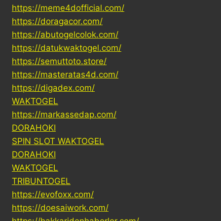
https://meme4dofficial.com/
https://doragacor.com/
https://abutogelcolok.com/
https://datukwaktogel.com/
https://semuttoto.store/
https://masteratas4d.com/
https://digadex.com/
WAKTOGEL
https://markassedap.com/
DORAHOKI
SPIN SLOT WAKTOGEL
DORAHOKI
WAKTOGEL
TRIBUNTOGEL
https://evofoxx.com/
https://doesaiwork.com/