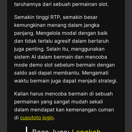
taruhannya dari sebuah permainan slot.
Semakin tinggi RTP, semakin besar
kemungkinan menang dalam jangka
panjang. Mengelola modal dengan baik
dan tidak terlalu agresif dalam bertaruh
juga penting. Selain itu, menggunakan
sistem AI dalam bermain dan mencoba
mode demo slot sebelum bermain dengan
saldo asli dapat membantu. Mengamati
waktu bermain juga dapat menjadi strategi.
Kalian harus mencoba bermain di sebuah
permainan yang sangat mudah sekali
dalam mendapat kan kemenangan cuman
di
cuputoto login
.