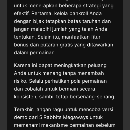
untuk menerapkan beberapa strategi yang
efektif. Pertama, kelola bankroll Anda
dengan bijak tetapkan batas taruhan dan
jangan melebihi jumlah yang telah Anda
tentukan. Selain itu, manfaatkan fitur
bonus dan putaran gratis yang ditawarkan
dalam permainan.
Karena ini dapat meningkatkan peluang
Anda untuk menang tanpa menambah
risiko. Selalu perhatikan pola permainan
dan cobalah untuk bermain secara
konsisten, sambil tetap bersenang-senang.
Terakhir, jangan ragu untuk mencoba versi
demo dari 5 Rabbits Megaways untuk
memahami mekanisme permainan sebelum