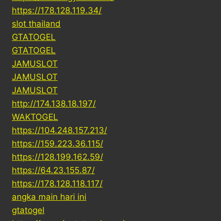
https://178.128.119.34/
slot thailand
GTATOGEL
GTATOGEL
JAMUSLOT
JAMUSLOT
JAMUSLOT
http://174.138.18.197/
WAKTOGEL
https://104.248.157.213/
https://159.223.36.115/
https://128.199.162.59/
https://64.23.155.87/
https://178.128.118.117/
angka main hari ini
gtatogel