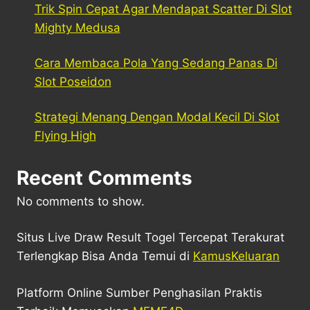
Trik Spin Cepat Agar Mendapat Scatter Di Slot
Mighty Medusa
Cara Membaca Pola Yang Sedang Panas Di
Slot Poseidon
Strategi Menang Dengan Modal Kecil Di Slot
Flying High
Recent Comments
No comments to show.
Situs Live Draw Result Togel Tercepat Terakurat
Terlengkap Bisa Anda Temui di
KamusKeluaran
Platform Online Sumber Penghasilan Praktis