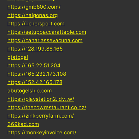
https://gmb800.com/
https://nalgonas.org
https://richersport.com
https://setupbaccarattable.com
https://canariassevacuna.com
https://128.199.86.165
gtatogel
https://165.22.51.204
https://165.232.173.108
https://152.42.165.178
abutogelshio.com
https://playstation2.idv.tw/
https://thecowrestaurant.co.nz/
https://zinkberryfarm.com/
369kad.com
https://monkeyinvoice.com/