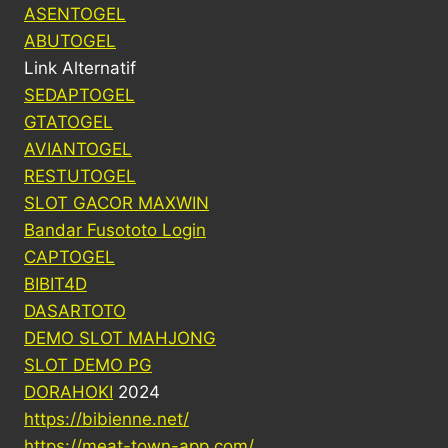
ASENTOGEL
ABUTOGEL
Link Alternatif
SEDAPTOGEL
GTATOGEL
AVIANTOGEL
RESTUTOGEL
SLOT GACOR MAXWIN
Bandar Fusototo Login
CAPTOGEL
BIBIT4D
DASARTOTO
DEMO SLOT MAHJONG
SLOT DEMO PG
DORAHOKI
2024
https://bibienne.net/
https://meat-town-app.com/