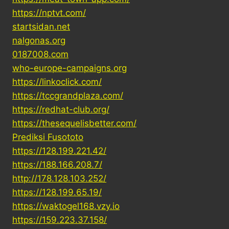
https://nptvt.com/
startsidan.net
nalgonas.org
0187008.com
who-europe-campaigns.org
https://linkoclick.com/
https://tccgrandplaza.com/
https://redhat-club.org/
https://thesequelisbetter.com/
Prediksi Fusototo
https://128.199.221.42/
https://188.166.208.7/
http://178.128.103.252/
https://128.199.65.19/
https://waktogel168.vzy.io
https://159.223.37.158/