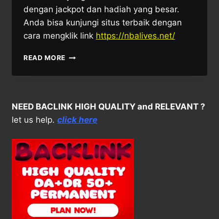
dengan jackpot dan hadiah yang besar.
Anda bisa kunjungi situs terbaik dengan
cara mengklik link
https://nbalives.net/
TRIK
READ MORE
AMPUH
MERAIH
BONUS
BERMAIN
NEED BACLINK HIGH QUALITY and RELEVANT ?
DI
SLOT
let us help.
click here
5
RABBITS
MEGAWAYS