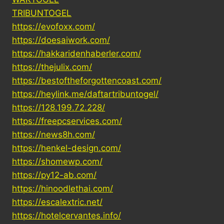
TRIBUNTOGEL
https://evofoxx.com/
https://doesaiwork.com/
https://hakkaridenhaberler.com/
https://thejulix.com/
https://bestoftheforgottencoast.com/
https://heylink.me/daftartribuntogel/
https://128.199.72.228/
https://freepcservices.com/
https://news8h.com/
https://henkel-design.com/
https://shomewp.com/
https://py12-ab.com/
https://hinoodlethai.com/
https://escalextric.net/
https://hotelcervantes.info/