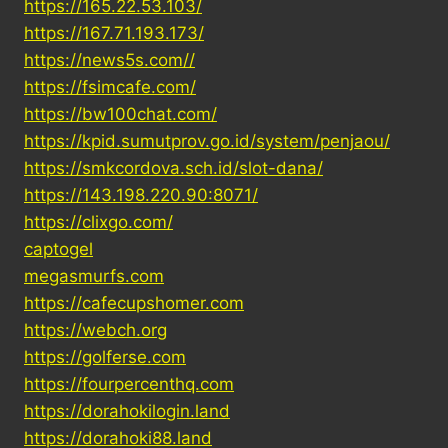
https://165.22.53.103/
https://167.71.193.173/
https://news5s.com//
https://fsimcafe.com/
https://bw100chat.com/
https://kpid.sumutprov.go.id/system/penjaou/
https://smkcordova.sch.id/slot-dana/
https://143.198.220.90:8071/
https://clixgo.com/
captogel
megasmurfs.com
https://cafecupshomer.com
https://webch.org
https://golferse.com
https://fourpercenthq.com
https://dorahokilogin.land
https://dorahoki88.land