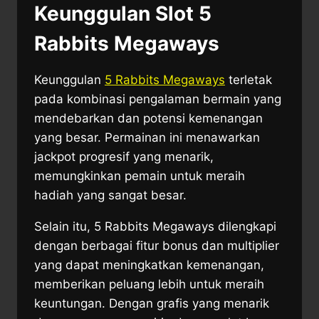
Keunggulan Slot 5
Rabbits Megaways
Keunggulan
5 Rabbits Megaways
terletak
pada kombinasi pengalaman bermain yang
mendebarkan dan potensi kemenangan
yang besar. Permainan ini menawarkan
jackpot progresif yang menarik,
memungkinkan pemain untuk meraih
hadiah yang sangat besar.
Selain itu, 5 Rabbits Megaways dilengkapi
dengan berbagai fitur bonus dan multiplier
yang dapat meningkatkan kemenangan,
memberikan peluang lebih untuk meraih
keuntungan. Dengan grafis yang menarik