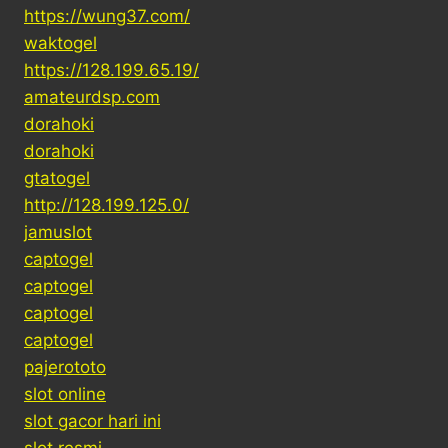
https://wung37.com/
waktogel
https://128.199.65.19/
amateurdsp.com
dorahoki
dorahoki
gtatogel
http://128.199.125.0/
jamuslot
captogel
captogel
captogel
captogel
pajerototo
slot online
slot gacor hari ini