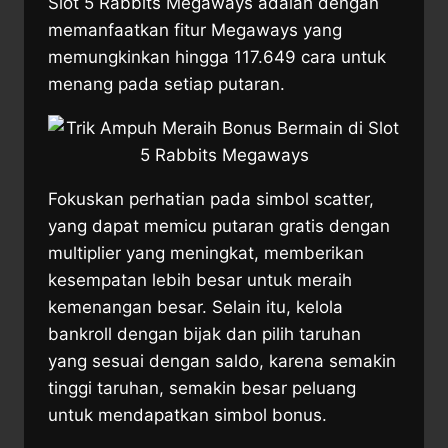
Slot 5 Rabbits Megaways adalah dengan
memanfaatkan fitur Megaways yang
memungkinkan hingga 117.649 cara untuk
menang pada setiap putaran.
Fokuskan perhatian pada simbol scatter,
yang dapat memicu putaran gratis dengan
multiplier yang meningkat, memberikan
kesempatan lebih besar untuk meraih
kemenangan besar. Selain itu, kelola
bankroll dengan bijak dan pilih taruhan
yang sesuai dengan saldo, karena semakin
tinggi taruhan, semakin besar peluang
untuk mendapatkan simbol bonus.