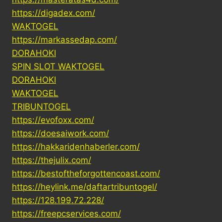
https://digadex.com/
WAKTOGEL
https://markassedap.com/
DORAHOKI
SPIN SLOT WAKTOGEL
DORAHOKI
WAKTOGEL
TRIBUNTOGEL
https://evofoxx.com/
https://doesaiwork.com/
https://hakkaridenhaberler.com/
https://thejulix.com/
https://bestoftheforgottencoast.com/
https://heylink.me/daftartribuntogel/
https://128.199.72.228/
https://freepcservices.com/