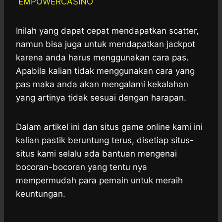
EMPOWERCASINO
Inilah yang dapat cepat mendapatkan scatter,
namun bisa juga untuk mendapatkan jackpot
karena anda harus menggunakan cara pas.
Apabila kalian tidak menggunakan cara yang
pas maka anda akan mengalami kekalahan
yang artinya tidak sesuai dengan harapan.
Dalam artikel ini dan situs game online kami ini
kalian pastik beruntung terus, disetiap situs-
situs kami selalu ada bantuan mengenai
bocoran-bocoran yang tentu nya
mempermudah para pemain untuk meraih
keuntungan.