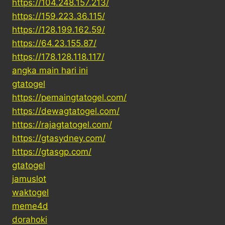
https://104.248.157.213/
https://159.223.36.115/
https://128.199.162.59/
https://64.23.155.87/
https://178.128.118.117/
angka main hari ini
gtatogel
https://pemaingtatogel.com/
https://dewagtatogel.com/
https://rajagtatogel.com/
https://gtasydney.com/
https://gtasgp.com/
gtatogel
jamuslot
waktogel
meme4d
dorahoki