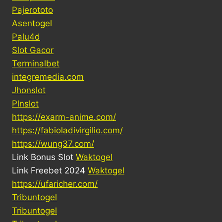
Pajerototo
Asentogel
Palu4d
Slot Gacor
Terminalbet
integremedia.com
Jhonslot
Plnslot
https://exarm-anime.com/
https://fabioladivirgilio.com/
https://wung37.com/
Link Bonus Slot
Waktogel
Link Freebet 2024
Waktogel
https://ufaricher.com/
Tribuntogel
Tribuntogel