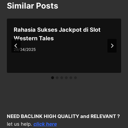
Similar Posts
Rahasia Sukses Jackpot di Slot
Western Tales
29/04/2025
NEED BACLINK HIGH QUALITY and RELEVANT ?
let us help.
click here