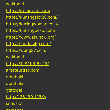
waktogel
https://detaobao.com/
https://kunangslot88.com/
https://kucingwoman.com/
https://kunangpeko.com/
https://www.akuhoki.org/
https://fondasi5g.com/
https://wung37.com/
waktogel
https://128.199.65.19/
amateurdsp.com
dorahoki
dorahoki
gtatogel
http://128.199.125.0/
jamuslot