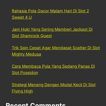
Rahasia Pola Gacor Malam Hari Di Slot 2
Sweet 4 U
Jam Hoki Yang Sering Memberi Jackpot Di
Slot Shamrock Quest
Trik Spin Cepat Agar Mendapat Scatter Di Slot
Mighty Medusa
Cara Membaca Pola Yang Sedang Panas Di
Slot Poseidon
Strategi Menang Dengan Modal Kecil Di Slot
Flying High
Recent Comments