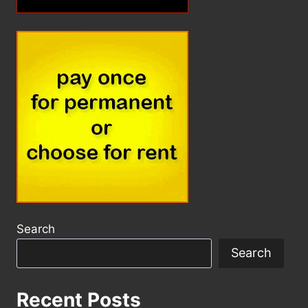
Search
Search
Recent Posts