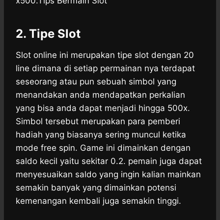
x500.Tips Bermain Slot
2. Tipe Slot
Slot online ini merupakan tipe slot dengan 20
line dimana di setiap permainan nya terdapat
seseorang atau pun sebuah simbol yang
menandakan anda mendapatkan perkalian
yang bisa anda dapat menjadi hingga 500x.
Simbol tersebut merupakan para pemberi
hadiah yang biasanya sering muncul ketika
mode free spin. Game ini dimainkan dengan
saldo kecil yaitu sekitar 0.2. pemain juga dapat
menyesuaikan saldo yang ingin kalian mainkan
semakin banyak yang dimainkan potensi
kemenangan kembali juga semakin tinggi.