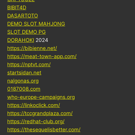
BIBIT4D
DASARTOTO
DEMO SLOT MAHJONG
SLOT DEMO PG
DORAHOKI
2024
https://bibienne.net/
https://meat-town-app.com/
https://nptvt.com/
startsidan.net
nalgonas.org
0187008.com
who-europe-campaigns.org
https://linkoclick.com/
https://tccgrandplaza.com/
https://redhat-club.org/
https://thesequelisbetter.com/