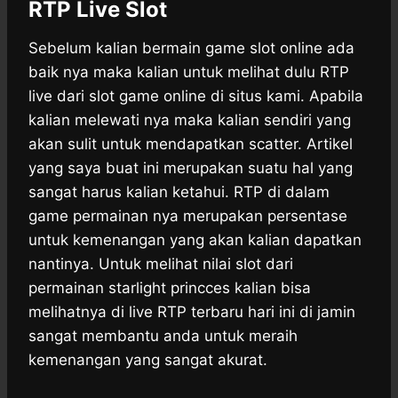
RTP Live Slot
Sebelum kalian bermain game slot online ada
baik nya maka kalian untuk melihat dulu RTP
live dari slot game online di situs kami. Apabila
kalian melewati nya maka kalian sendiri yang
akan sulit untuk mendapatkan scatter. Artikel
yang saya buat ini merupakan suatu hal yang
sangat harus kalian ketahui. RTP di dalam
game permainan nya merupakan persentase
untuk kemenangan yang akan kalian dapatkan
nantinya. Untuk melihat nilai slot dari
permainan starlight princces kalian bisa
melihatnya di live RTP terbaru hari ini di jamin
sangat membantu anda untuk meraih
kemenangan yang sangat akurat.