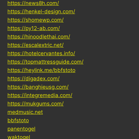
https://news8h.com/
https://henkel-design.com/
https://shomewp.com/
https://py12-ab.com/
https://hinoodlethai.com/
https://escalextric.net/
https://hotelcervantes.info/
https://topmattressguide.com/
https://heylink.me/bbfstoto
https://digadex.com/
https://banghieusg.com/
https://integremedia.com/
https://mukgums.com/
medmusic.net
bbfstoto
panentogel
waktogel