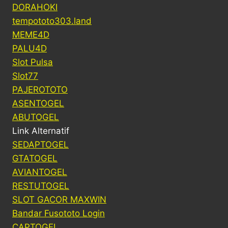
DORAHOKI
tempototo303.land
MEME4D
PALU4D
Slot Pulsa
Slot77
PAJEROTOTO
ASENTOGEL
ABUTOGEL
Link Alternatif
SEDAPTOGEL
GTATOGEL
AVIANTOGEL
RESTUTOGEL
SLOT GACOR MAXWIN
Bandar Fusototo Login
CAPTOGEL