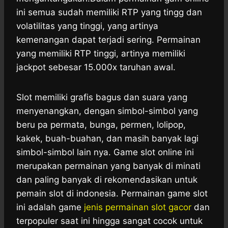
ini semua sudah memiliki RTP yang tingg dan
volatilitas yang tinggi, yang artinya
kemenangan dapat terjadi sering. Permainan
yang memiliki RTP tinggi, artinya memiliki
jackpot sebesar 15.000x taruhan awal.
Slot memiliki grafis bagus dan suara yang
menyenangkan, dengan simbol-simbol yang
beru pa permata, bunga, permen, lolipop,
kakek, buah-buahan, dan masih banyak lagi
simbol-simbol lain nya. Game slot online ini
merupakan permainan yang banyak di minati
dan paling banyak di rekomendasikan untuk
pemain slot di indonesia. Permainan game slot
ini adalah game
jenis permainan slot gacor
dan
terpopuler saat ini hingga sangat cocok untuk