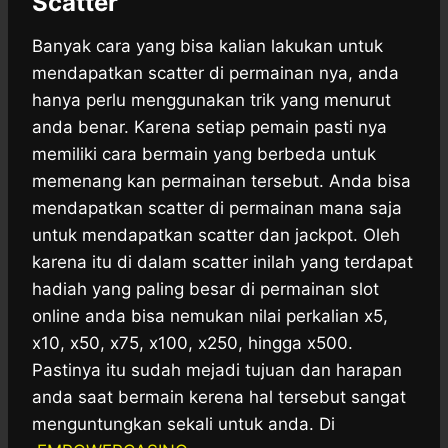
Scatter
Banyak cara yang bisa kalian lakukan untuk
mendapatkan scatter di permainan nya, anda
hanya perlu menggunakan trik yang menurut
anda benar. Karena setiap pemain pasti nya
memiliki cara bermain yang berbeda untuk
memenang kan permainan tersebut. Anda bisa
mendapatkan scatter di permainan mana saja
untuk mendapatkan scatter dan jackpot. Oleh
karena itu di dalam scatter inilah yang terdapat
hadiah yang paling besar di permainan slot
online anda bisa nemukan nilai perkalian x5,
x10, x50, x75, x100, x250, hingga x500.
Pastinya itu sudah mejadi tujuan dan harapan
anda saat bermain kerena hal tersebut sangat
menguntungkan sekali untuk anda. Di