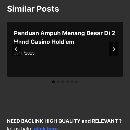
Similar Posts
Panduan Ampuh Menang Besar Di 2
Hand Casino Hold’em
29/11/2025
NEED BACLINK HIGH QUALITY and RELEVANT ?
let us help.
click here