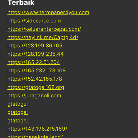
Terbaik
https://www.termpaper4you.com
https://sidecarcc.com
https://keluarantercepat.com/
https://heylink.me/Captgl4d/
https://128.199.86.165
https://128.199.235.44
https://165.22.51.204
https://165.232.173.108
https://152.42.165.178
https://gtatogel168.org
https://juraganoli.com
gtatogel
gtatogel
gtatogel
https://143.198.215.169/
https://bapakgta.land/