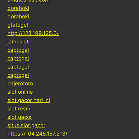
dorahoki
dorahoki
gtatogel
http://128.199.125.0/
jamuslot
captogel
captogel
captogel
captogel
pajerototo
slot online
slot gacor hari ini
slot resmi
slot gacor
situs slot gacor
https://104.248.157.213/