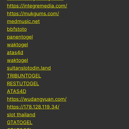
https://integremedia.com/
https://mukgums.com/
medmusic.net
bbfstoto
panentogel
waktogel
atas4d
waktogel
sultanslotodin.land
TRIBUNTOGEL
RESTUTOGEL
ATAS4D
https://wudangyuan.com/
https://178.128.119.34/
slot thailand
GTATOGEL