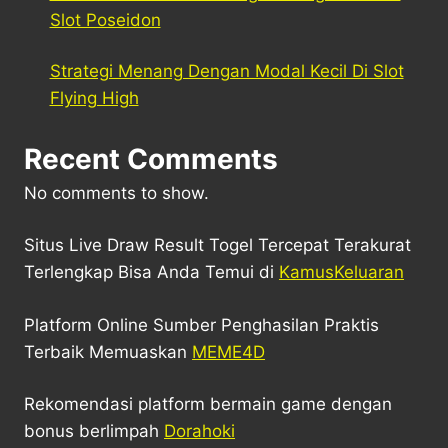
Slot Poseidon
Strategi Menang Dengan Modal Kecil Di Slot
Flying High
Recent Comments
No comments to show.
Situs Live Draw Result Togel Tercepat Terakurat
Terlengkap Bisa Anda Temui di
KamusKeluaran
Platform Online Sumber Penghasilan Praktis
Terbaik Memuaskan
MEME4D
Rekomendasi platform bermain game dengan
bonus berlimpah
Dorahoki