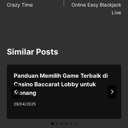
Crazy Time
Online Easy Blackjack
Live
Similar Posts
Panduan Memilih Game Terbaik di
Casino Baccarat Lobby untuk
Menang
29/04/2025