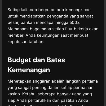
Setiap kali roda berputar, ada kemungkinan
untuk mendapatkan pengganda yang sangat
besar, bahkan mencapai hingga 500x.
Memahami bagaimana setiap fitur bekerja akan
memberi Anda keuntungan saat membuat
keputusan taruhan.
Budget dan Batas
Kemenangan
Menetapkan anggaran adalah langkah pertama
yang sangat penting dalam setiap permainan
kasino. Ketahui seberapa banyak uang yang
siap Anda pertaruhkan dan pastikan Anda