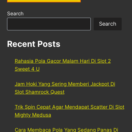
Search
Search
Recent Posts
Rahasia Pola Gacor Malam Hari Di Slot 2
Sweet 4 U
Jam Hoki Yang Sering Memberi Jackpot Di
Slot Shamrock Quest
Trik Spin Cepat Agar Mendapat Scatter Di Slot
Mighty Medusa
Cara Membaca Pola Yang Sedang Panas Di