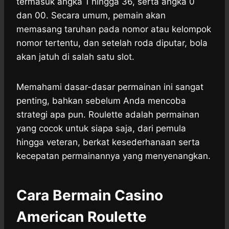
termasuk angka 1 hingga 36, serta angka 0
dan 00. Secara umum, pemain akan
memasang taruhan pada nomor atau kelompok
nomor tertentu, dan setelah roda diputar, bola
akan jatuh di salah satu slot.
Memahami dasar-dasar permainan ini sangat
penting, bahkan sebelum Anda mencoba
strategi apa pun. Roulette adalah permainan
yang cocok untuk siapa saja, dari pemula
hingga veteran, berkat kesederhanaan serta
kecepatan permainannya yang menyenangkan.
Cara Bermain Casino
American Roulette