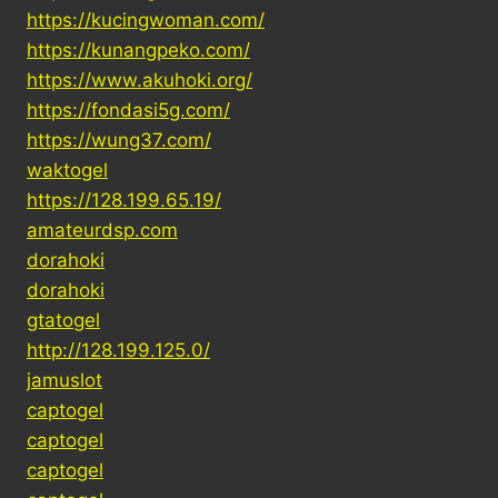
https://kucingwoman.com/
https://kunangpeko.com/
https://www.akuhoki.org/
https://fondasi5g.com/
https://wung37.com/
waktogel
https://128.199.65.19/
amateurdsp.com
dorahoki
dorahoki
gtatogel
http://128.199.125.0/
jamuslot
captogel
captogel
captogel