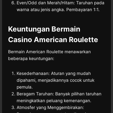
Even/Odd dan Merah/Hitam: Taruhan pada
warna atau jenis angka. Pembayaran 1:1.
Keuntungan Bermain
Casino American Roulette
Bermain American Roulette menawarkan
beberapa keuntungan:
Kesederhanaan: Aturan yang mudah
dipahami, menjadikannya cocok untuk
pemula.
Beragam Taruhan: Banyak pilihan taruhan
meningkatkan peluang kemenangan.
Atmosfer yang Menggembirakan: