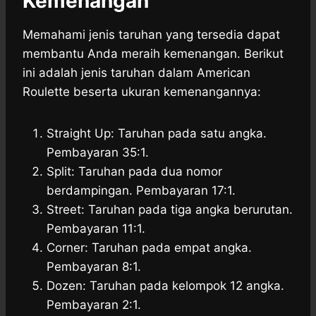
Kemenangan
Memahami jenis taruhan yang tersedia dapat
membantu Anda meraih kemenangan. Berikut
ini adalah jenis taruhan dalam American
Roulette beserta ukuran kemenangannya:
Straight Up: Taruhan pada satu angka.
Pembayaran 35:1.
Split: Taruhan pada dua nomor
berdampingan. Pembayaran 17:1.
Street: Taruhan pada tiga angka berurutan.
Pembayaran 11:1.
Corner: Taruhan pada empat angka.
Pembayaran 8:1.
Dozen: Taruhan pada kelompok 12 angka.
Pembayaran 2:1.