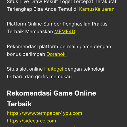
Situs Live Draw Result Togel Tercepat Terakurat
Terlengkap Bisa Anda Temui di
KamusKeluaran
Platform Online Sumber Penghasilan Praktis
Terbaik Memuaskan
MEME4D
Rekomendasi platform bermain game dengan
bonus berlimpah
Dorahoki
Situs slot online
Haitogel
dengan teknologi
terbaru dan grafis memukau
Rekomendasi Game Online
Terbaik
https://www.termpaper4you.com
https://sidecarcc.com