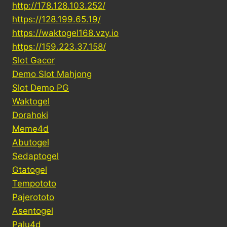
http://178.128.103.252/
https://128.199.65.19/
https://waktogel168.vzy.io
https://159.223.37.158/
Slot Gacor
Demo Slot Mahjong
Slot Demo PG
Waktogel
Dorahoki
Meme4d
Abutogel
Sedaptogel
Gtatogel
Tempototo
Pajerototo
Asentogel
Palu4d