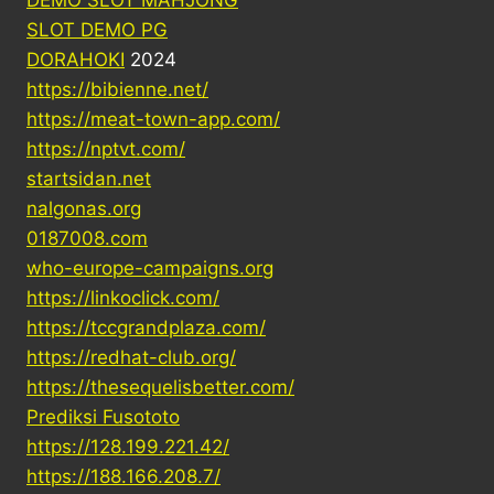
SLOT DEMO PG
DORAHOKI
2024
https://bibienne.net/
https://meat-town-app.com/
https://nptvt.com/
startsidan.net
nalgonas.org
0187008.com
who-europe-campaigns.org
https://linkoclick.com/
https://tccgrandplaza.com/
https://redhat-club.org/
https://thesequelisbetter.com/
Prediksi Fusototo
https://128.199.221.42/
https://188.166.208.7/