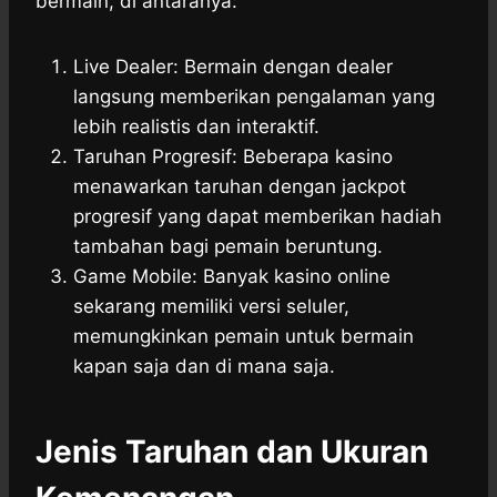
bermain, di antaranya:
Live Dealer: Bermain dengan dealer
langsung memberikan pengalaman yang
lebih realistis dan interaktif.
Taruhan Progresif: Beberapa kasino
menawarkan taruhan dengan jackpot
progresif yang dapat memberikan hadiah
tambahan bagi pemain beruntung.
Game Mobile: Banyak kasino online
sekarang memiliki versi seluler,
memungkinkan pemain untuk bermain
kapan saja dan di mana saja.
Jenis Taruhan dan Ukuran