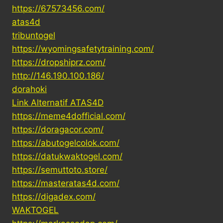
https://67573456.com/
atas4d
tribuntogel
https://wyomingsafetytraining.com/
https://dropshiprz.com/
http://146.190.100.186/
dorahoki
Link Alternatif ATAS4D
https://meme4dofficial.com/
https://doragacor.com/
https://abutogelcolok.com/
https://datukwaktogel.com/
https://semuttoto.store/
https://masteratas4d.com/
https://digadex.com/
WAKTOGEL