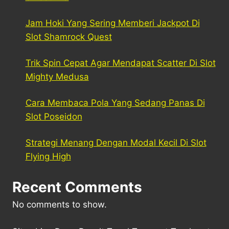
Jam Hoki Yang Sering Memberi Jackpot Di
Slot Shamrock Quest
Trik Spin Cepat Agar Mendapat Scatter Di Slot
Mighty Medusa
Cara Membaca Pola Yang Sedang Panas Di
Slot Poseidon
Strategi Menang Dengan Modal Kecil Di Slot
Flying High
Recent Comments
No comments to show.