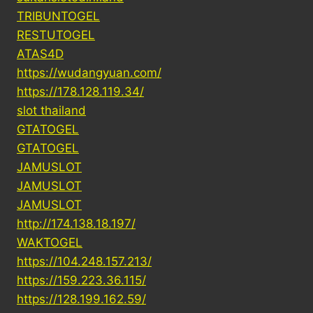
TRIBUNTOGEL
RESTUTOGEL
ATAS4D
https://wudangyuan.com/
https://178.128.119.34/
slot thailand
GTATOGEL
GTATOGEL
JAMUSLOT
JAMUSLOT
JAMUSLOT
http://174.138.18.197/
WAKTOGEL
https://104.248.157.213/
https://159.223.36.115/
https://128.199.162.59/