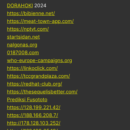
DORAHOKI
2024
https://bibienne.net/
https://meat-town-app.com/
https://nptvt.com/
startsidan.net
nalgonas.org
0187008.com
who-europe-campaigns.org
https://linkoclick.com/
https://tccgrandplaza.com/
https://redhat-club.org/
https://thesequelisbetter.com/
Prediksi Fusototo
https://128.199.221.42/
https://188.166.208.7/
http://178.128.103.252/