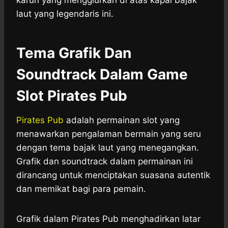
karun yang menggiurkan di atas kapal bajak
laut yang legendaris ini.
Tema Grafik Dan
Soundtrack Dalam Game
Slot Pirates Pub
Pirates Pub
adalah permainan slot yang
menawarkan pengalaman bermain yang seru
dengan tema bajak laut yang menegangkan.
Grafik dan soundtrack dalam permainan ini
dirancang untuk menciptakan suasana autentik
dan memikat bagi para pemain.
Grafik dalam Pirates Pub menghadirkan latar