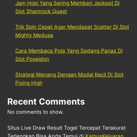
Jam Hoki Yang Sering Memberi Jackpot Di
Slot Shamrock Quest
Trik Spin Cepat Agar Mendapat Scatter Di Slot
Mighty Medusa
Cara Membaca Pola Yang Sedang Panas Di
Slot Poseidon
Strategi Menang Dengan Modal Kecil Di Slot
Flying High
Recent Comments
No comments to show.
Situs Live Draw Result Togel Tercepat Terakurat
Terlengkap Bisa Anda Temui di
KamusKeluaran