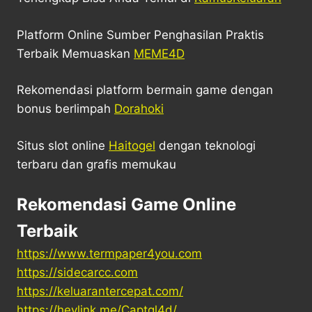
Platform Online Sumber Penghasilan Praktis
Terbaik Memuaskan
MEME4D
Rekomendasi platform bermain game dengan
bonus berlimpah
Dorahoki
Situs slot online
Haitogel
dengan teknologi
terbaru dan grafis memukau
Rekomendasi Game Online
Terbaik
https://www.termpaper4you.com
https://sidecarcc.com
https://keluarantercepat.com/
https://heylink.me/Captgl4d/