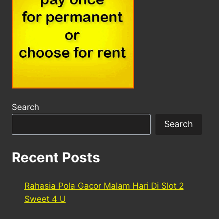
Search
Search
Recent Posts
Rahasia Pola Gacor Malam Hari Di Slot 2
Sweet 4 U