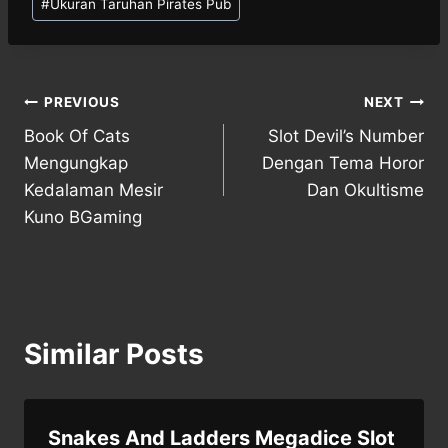
#
Ukuran Taruhan Pirates Pub
Post
PREVIOUS
NEXT
Book Of Cats
Slot Devil’s Number
navigation
Mengungkap
Dengan Tema Horor
Kedalaman Mesir
Dan Okultisme
Kuno BGaming
Similar Posts
Snakes And Ladders Megadice Slot