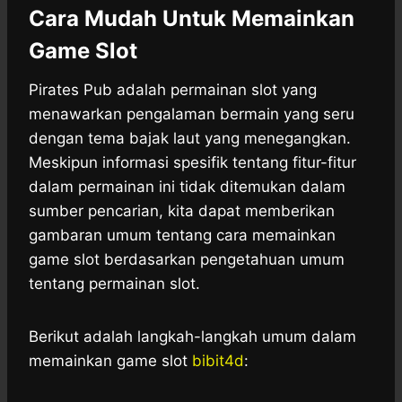
Cara Mudah Untuk Memainkan
Game Slot
Pirates Pub adalah permainan slot yang
menawarkan pengalaman bermain yang seru
dengan tema bajak laut yang menegangkan.
Meskipun informasi spesifik tentang fitur-fitur
dalam permainan ini tidak ditemukan dalam
sumber pencarian, kita dapat memberikan
gambaran umum tentang cara memainkan
game slot berdasarkan pengetahuan umum
tentang permainan slot.
Berikut adalah langkah-langkah umum dalam
memainkan game slot
bibit4d
: