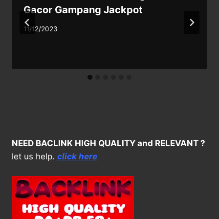
Gacor Gampang Jackpot
11/12/2023
NEED BACLINK HIGH QUALITY and RELEVANT ?
let us help.
click here