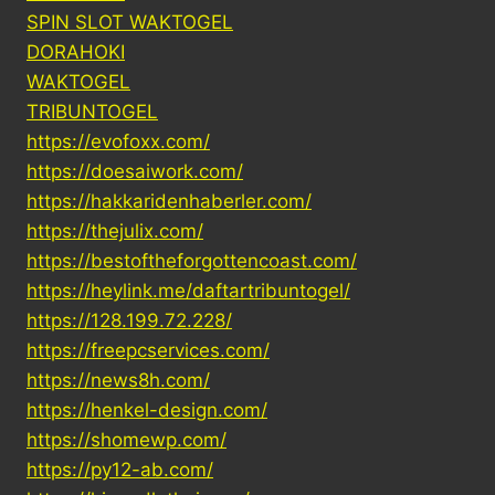
SPIN SLOT WAKTOGEL
DORAHOKI
WAKTOGEL
TRIBUNTOGEL
https://evofoxx.com/
https://doesaiwork.com/
https://hakkaridenhaberler.com/
https://thejulix.com/
https://bestoftheforgottencoast.com/
https://heylink.me/daftartribuntogel/
https://128.199.72.228/
https://freepcservices.com/
https://news8h.com/
https://henkel-design.com/
https://shomewp.com/
https://py12-ab.com/