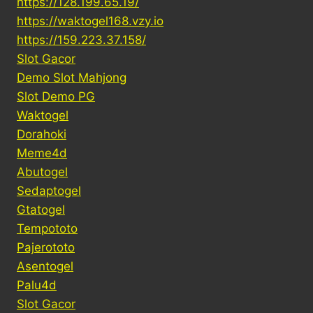
https://128.199.65.19/
https://waktogel168.vzy.io
https://159.223.37.158/
Slot Gacor
Demo Slot Mahjong
Slot Demo PG
Waktogel
Dorahoki
Meme4d
Abutogel
Sedaptogel
Gtatogel
Tempototo
Pajerototo
Asentogel
Palu4d
Slot Gacor