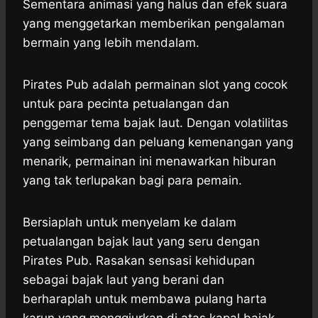
Sementara animasi yang halus dan efek suara
yang menggetarkan memberikan pengalaman
bermain yang lebih mendalam.
Pirates Pub adalah permainan slot yang cocok
untuk para pecinta petualangan dan
penggemar tema bajak laut. Dengan volatilitas
yang seimbang dan peluang kemenangan yang
menarik, permainan ini menawarkan hiburan
yang tak terlupakan bagi para pemain.
Bersiaplah untuk menyelam ke dalam
petualangan bajak laut yang seru dengan
Pirates Pub. Rasakan sensasi kehidupan
sebagai bajak laut yang berani dan
berharaplah untuk membawa pulang harta