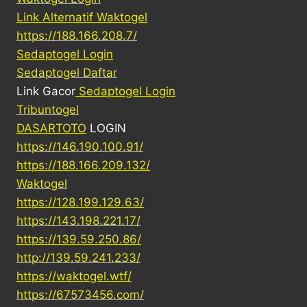
Link Alternatif Waktogel
https://188.166.208.7/
Sedaptogel Login
Sedaptogel Daftar
Link Gacor
Sedaptogel Login
Tribuntogel
DASARTOTO
LOGIN
https://146.190.100.91/
https://188.166.209.132/
Waktogel
https://128.199.129.63/
https://143.198.221.17/
https://139.59.250.86/
http://139.59.241.233/
https://waktogel.wtf/
https://67573456.com/