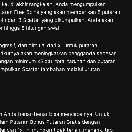
ika, di akhir rangkaian, Anda mengumpulkan
taran Free Spins yang akan memberikan 8 putaran
bih dari 3 Scatter yang dikumpulkan, Anda akan
 hingga 8 hitungan awal.
resif, dan dimulai dari x1 untuk putaran
erikutnya akan meningkatkan pengganda sebesar
angan minimum x5 dari total taruhan dan putaran
umpulkan Scatter tambahan melalui urutan
 Anda benar-benar bisa mencapainya. Untuk
am Putaran Bonus Putaran Gratis dengan
dari 1x. Ini mungkin tidak terlalu menarik, tapi