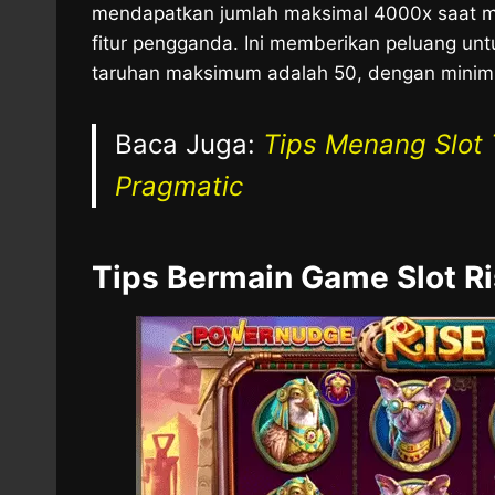
mendapatkan jumlah maksimal 4000x saat me
fitur pengganda. Ini memberikan peluang u
taruhan maksimum adalah 50, dengan minim
Baca Juga:
Tips Menang Slot 
Pragmatic
Tips Bermain Game Slot R