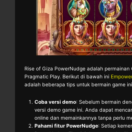
Rise of Giza PowerNudge adalah permainan
Pragmatic Play. Berikut di bawah ini
Empower
adalah beberapa tips untuk bermain game ini
Coba versi demo
: Sebelum bermain den
versi demo game ini. Anda dapat mencar
online dan memainkannya tanpa perlu m
Pahami fitur PowerNudge
: Setiap kemen