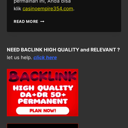
permainan ini, Anda bisa
klik
casinoempire354.com
.
MAMMOTH
READ MORE
GOLD
MEGAWAY,
GAME
SLOT
NEED BACLINK HIGH QUALITY and RELEVANT ?
GACOR
PRAGMATIC
let us help.
click here
PLAY