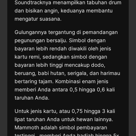
Soundtracknya menampilkan tabuhan drum
dan bisikan angin, keduanya membantu
mengatur suasana.
Gulungannya tergantung di pemandangan
pegunungan bersalju. Simbol dengan
bayaran lebih rendah diwakili oleh jenis
kartu remi, sedangkan simbol dengan
bayaran lebih tinggi mencakup dodo,
beruang, babi hutan, serigala, dan harimau
bertaring tajam. Kombinasi enam jenis
memberi Anda antara 0,5 hingga 0,6 kali
taruhan Anda.
Untuk jenis kartu, atau 0,75 hingga 3 kali
lipat taruhan Anda untuk hewan lainnya.
Mammoth adalah simbol pembayaran
tertinggi , memberi Anda hadiah hingga 5x