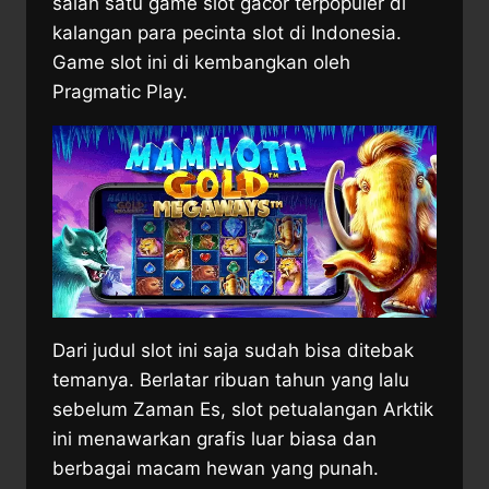
salah satu game slot gacor terpopuler di
kalangan para pecinta slot di Indonesia.
Game slot ini di kembangkan oleh
Pragmatic Play.
Dari judul slot ini saja sudah bisa ditebak
temanya. Berlatar ribuan tahun yang lalu
sebelum Zaman Es, slot petualangan Arktik
ini menawarkan grafis luar biasa dan
berbagai macam hewan yang punah.