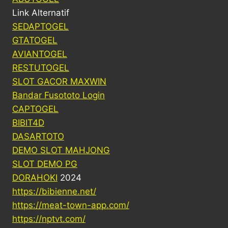
Link Alternatif
SEDAPTOGEL
GTATOGEL
AVIANTOGEL
RESTUTOGEL
SLOT GACOR MAXWIN
Bandar Fusototo Login
CAPTOGEL
BIBIT4D
DASARTOTO
DEMO SLOT MAHJONG
SLOT DEMO PG
DORAHOKI
2024
https://bibienne.net/
https://meat-town-app.com/
https://nptvt.com/