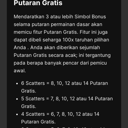
Putaran Gratis
Mendaratkan 3 atau lebih Simbol Bonus
selama putaran permainan dasar akan
memicu fitur Putaran Gratis. Fitur ini juga
dapat dibeli seharga 100x taruhan pilihan
Anda . Anda akan diberikan sejumlah
Putaran Gratis secara acak; ini tergantung
pada berapa banyak pencar dari pemicu
awal.
6 Scatters = 8, 10, 12 atau 14 Putaran
Gratis.
5 Scatters = 7, 8, 10, 12 atau 14 Putaran
Gratis.
4 Scatters = 6, 7, 8, 10, 12 atau 14
Putaran Gratis.