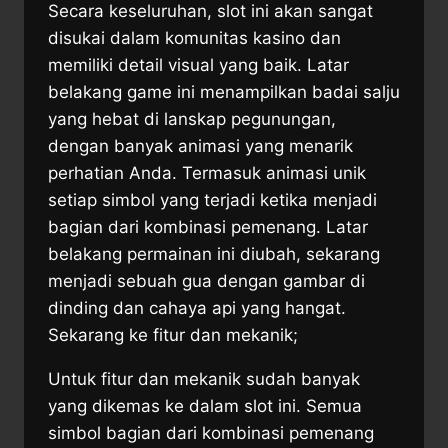
Secara keseluruhan, slot ini akan sangat
disukai dalam komunitas kasino dan
memiliki detail visual yang baik. Latar
belakang game ini menampilkan badai salju
yang hebat di lanskap pegunungan,
dengan banyak animasi yang menarik
perhatian Anda. Termasuk animasi unik
setiap simbol yang terjadi ketika menjadi
bagian dari kombinasi pemenang. Latar
belakang permainan ini diubah, sekarang
menjadi sebuah gua dengan gambar di
dinding dan cahaya api yang hangat.
Sekarang ke fitur dan mekanik;
Untuk fitur dan mekanik sudah banyak
yang dikemas ke dalam slot ini. Semua
simbol bagian dari kombinasi pemenang