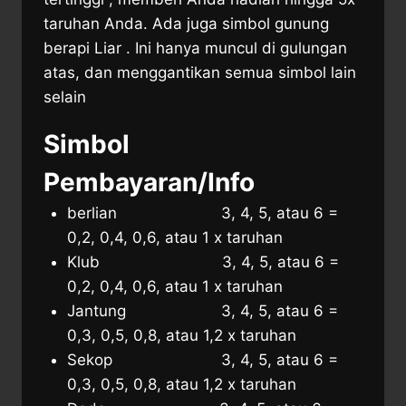
taruhan Anda. Ada juga simbol gunung
berapi Liar . Ini hanya muncul di gulungan
atas, dan menggantikan semua simbol lain
selain
Simbol
Pembayaran/Info
berlian 3, 4, 5, atau 6 =
0,2, 0,4, 0,6, atau 1 x taruhan
Klub 3, 4, 5, atau 6 =
0,2, 0,4, 0,6, atau 1 x taruhan
Jantung 3, 4, 5, atau 6 =
0,3, 0,5, 0,8, atau 1,2 x taruhan
Sekop 3, 4, 5, atau 6 =
0,3, 0,5, 0,8, atau 1,2 x taruhan