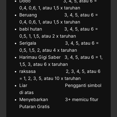
Dodo 3, 4, 5, atau 6 =
0,4, 0,6, 1, atau 1,5 x taruhan
Beruang 3, 4, 5, atau 6 =
0,4, 0,6, 1, atau 1,5 x taruhan
babi hutan 3, 4, 5, atau 6 =
0,5, 1, 1,5, atau 2 x taruhan
Serigala 3, 4, 5, atau 6 =
0,5, 1,5, 2, atau 4 x taruhan
Harimau Gigi Saber 3, 4, 5, atau 6 = 1,
1,5, 3, atau 6 x taruhan
raksasa 2, 3, 4, 5, atau 6
= 1, 2, 3, 5, atau 10 x taruhan
Liar Pengganti simbol
di atas
Menyebarkan 3+ memicu fitur
Putaran Gratis