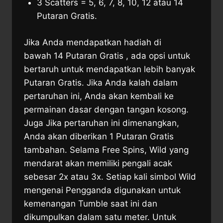
3 Scatters = 5, 6, 7, 8, 10, 12 atau 14
Putaran Gratis.
Jika Anda mendapatkan hadiah di
bawah 14 Putaran Gratis , ada opsi untuk
bertaruh untuk mendapatkan lebih banyak
Putaran Gratis. Jika Anda kalah dalam
pertaruhan ini, Anda akan kembali ke
permainan dasar dengan tangan kosong.
Juga Jika pertaruhan ini dimenangkan,
Anda akan diberikan 1 Putaran Gratis
tambahan. Selama Free Spins, Wild yang
mendarat akan memiliki pengali acak
sebesar 2x atau 3x. Setiap kali simbol Wild
mengenai Pengganda digunakan untuk
kemenangan Tumble saat ini dan
dikumpulkan dalam satu meter. Untuk