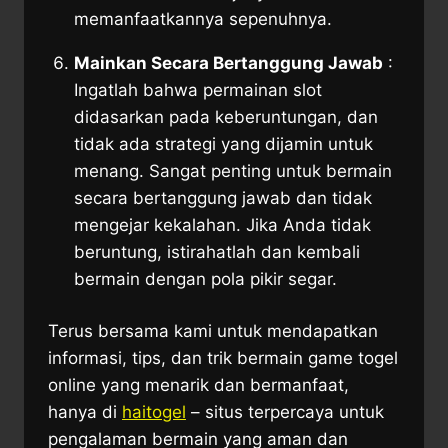
memanfaatkannya sepenuhnya.
Mainkan Secara Bertanggung Jawab
:
Ingatlah bahwa permainan slot
didasarkan pada keberuntungan, dan
tidak ada strategi yang dijamin untuk
menang. Sangat penting untuk bermain
secara bertanggung jawab dan tidak
mengejar kekalahan. Jika Anda tidak
beruntung, istirahatlah dan kembali
bermain dengan pola pikir segar.
Terus bersama kami untuk mendapatkan
informasi, tips, dan trik bermain game togel
online yang menarik dan bermanfaat,
hanya di
haitogel
– situs terpercaya untuk
pengalaman bermain yang aman dan